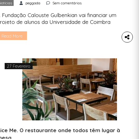
Notícias
peggada
Sem comentários
 Fundação Calouste Gulbenkian vai financiar um
rojeto de alunos da Universidade de Coimbra
om 1,4 milhões de euros, para o desenvolvimento
a DyeLoop, uma nova tecnologia circular
Read More
ustentável para tingir tecidos. O projeto
Universidade de Coimbra – Tecnologias Circulares
ara o tingimento têxtil”, desenvolvido por alunos
a Universidade de Coimbra vai receber um
27 Fevereiro
inanciamento […]
ice Me. O restaurante onde todos têm lugar à
mesa