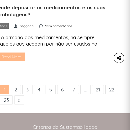
nde depositar os medicamentos e as suas
embalagens?
Dicas
peggada
Sem comentários
o armário dos medicamentos, há sempre
queles que acabam por não ser usados na
otalidade, ou cujo prazo de validade já terminou.
 há também toda a panóplia de frascos e blisters
Read More
ue ficam depois da toma. Mas o que fazer com
sto tudo no final? Vê aqui como descartar
orretamente os medicamentos, as suas […]
1
2
3
4
5
6
7
…
21
22
23
»
Critérios de Sustentabilidade