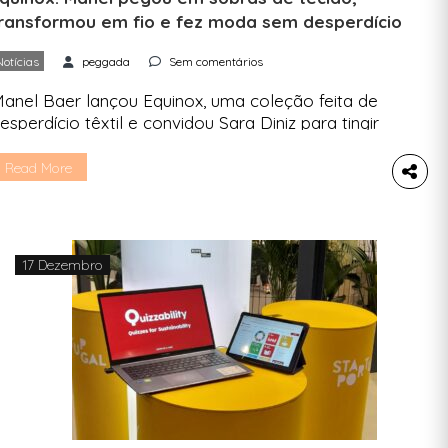
ransformou em fio e fez moda sem desperdício
Notícias
peggada
Sem comentários
anel Baer lançou Equinox, uma coleção feita de
esperdício têxtil e convidou Sara Diniz para tingir
-shirts com produtos naturais. Manel Baer venceu
 projeto Beat by Be@t, que procurava novos
Read More
omes na área da moda sustentável Em 2023,
enceu o prémio Beat by Beat da Moda Lisboa,
eito no sentido de estimular a criatividade […]
17 Dezembro