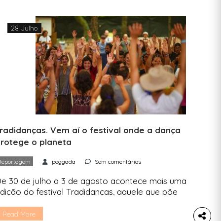
28 Julho
radidanças. Vem aí o festival onde a dança
rotege o planeta
Reportagem
peggada
Sem comentários
e 30 de julho a 3 de agosto acontece mais uma
dição do festival Tradidanças, aquele que põe
oda a gente, de todas as idades, a dançar
urante quatro dias. Além da dança, tem natureza,
Read More