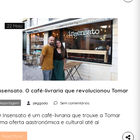
oa comida, e uma preocupação constante em
iminuir o impacto no planeta. Se Filipa Pereira
anhasse 1€ por cada vez […]
22 Maio
nsensato. O café-livraria que revolucionou Tomar
Reportagem
peggada
Sem comentários
 Insensato é um café-livraria que trouxe a Tomar
ma oferta gastronómica e cultural até aí
raticamente inexistente. Selma e Gabriel uniram
aixões e criaram um espaço que junta comida,
Read More