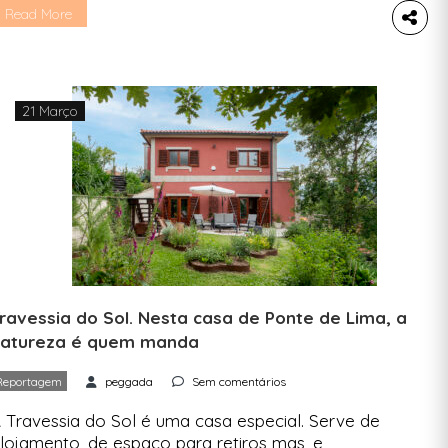
rabalho. É o Ecolonco e a Peggada conta-te
Read More
udo sobre uma manhã passada por lá. Pirata
ntra pela trela, mas já sabe que lá dentro tem […]
21 Março
ravessia do Sol. Nesta casa de Ponte de Lima, a
atureza é quem manda
Reportagem
peggada
Sem comentários
 Travessia do Sol é uma casa especial. Serve de
lojamento, de espaço para retiros mas, e