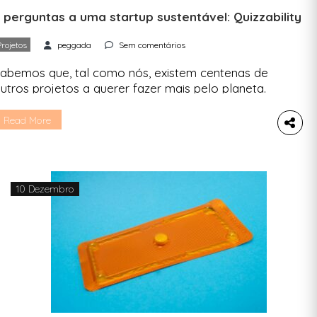
 perguntas a uma startup sustentável: Quizzability
Projetos
peggada
Sem comentários
abemos que, tal como nós, existem centenas de
utros projetos a querer fazer mais pelo planeta.
omos ter com eles para saber mais sobre o que
s move e o que podemos deles esperar. Uma
Read More
tartup, uma entrevista, cinco perguntas. Falamos
om Narciso Antunes, fundador da Quizzability,
ma startup de educação em sustentabilidade,
ue utiliza […]
10 Dezembro