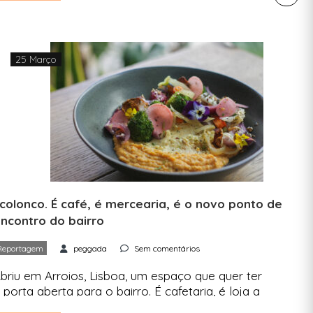
ultura e comunidade e a Pegagda foi conhecê-lo.
elma e Gabriel viviam em Lisboa, tinham
rabalhos corporativos e absorventes e uma
ontade crescente de fazer […]
25 Março
colonco. É café, é mercearia, é o novo ponto de
ncontro do bairro
Reportagem
peggada
Sem comentários
briu em Arroios, Lisboa, um espaço que quer ter
 porta aberta para o bairro. É cafetaria, é loja a
ranel, é uma montra de artistas, é espaço de