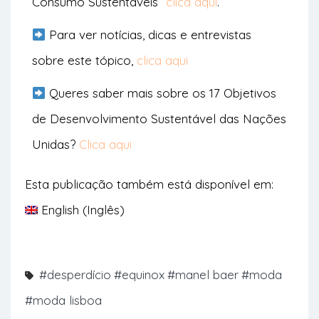
Consumo Sustentáveis”
clica aqui
.
Para ver notícias, dicas e entrevistas
sobre este tópico,
clica aqui
Queres saber mais sobre os 17 Objetivos
de Desenvolvimento Sustentável das Nações
Unidas?
Clica aqui
Esta publicação também está disponível em:
English
(
Inglês
)
#desperdício
#equinox
#manel baer
#moda
#moda lisboa