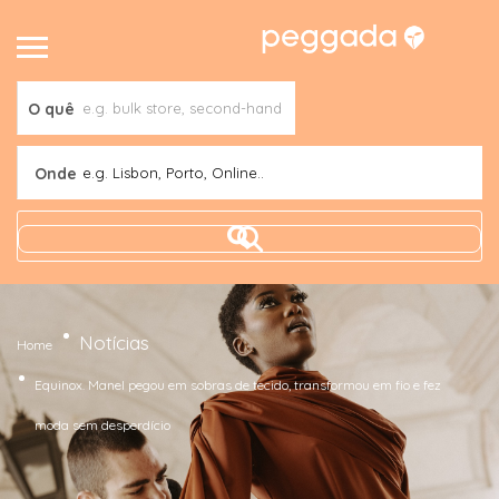
O quê
Onde
e.g. Lisbon, Porto, Online..
Notícias
Home
Equinox. Manel pegou em sobras de tecido, transformou em fio e fez
moda sem desperdício