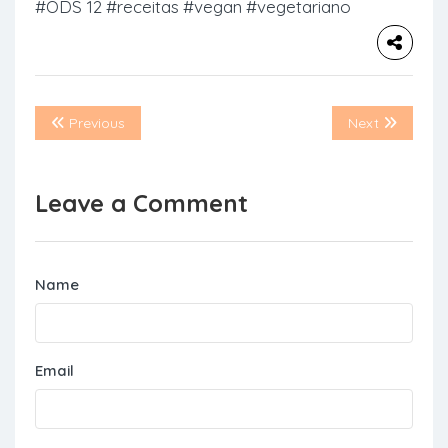
#ODS 12
#receitas
#vegan
#vegetariano
Previous
Next
Leave a Comment
Name
Email