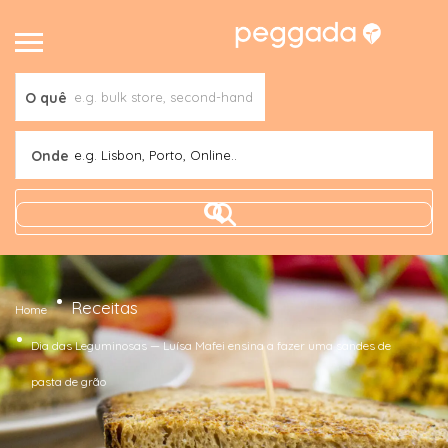
O quê
Onde
e.g. Lisbon, Porto, Online..
Receitas
Home
Dia das Leguminosas — Luísa Mafei ensina a fazer uma sandes de
pasta de grão