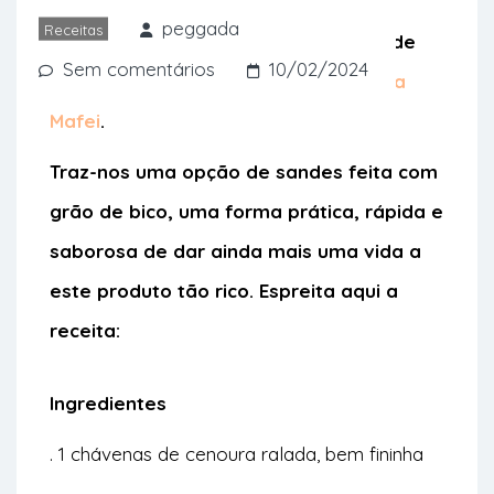
Fazemos isso a 10 de fevereiro, Dia
peggada
Receitas
Mundial das Leguminosas, pela mão de
Sem comentários
10/02/2024
uma fã destes alimentos: a chef
Luísa
Mafei
.
Traz-nos uma opção de sandes feita com
grão de bico, uma forma prática, rápida e
saborosa de dar ainda mais uma vida a
este produto tão rico. Espreita aqui a
receita:
Ingredientes
. 1 chávenas de cenoura ralada, bem fininha