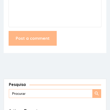
Pesquisa
Search
Search
for:
Button