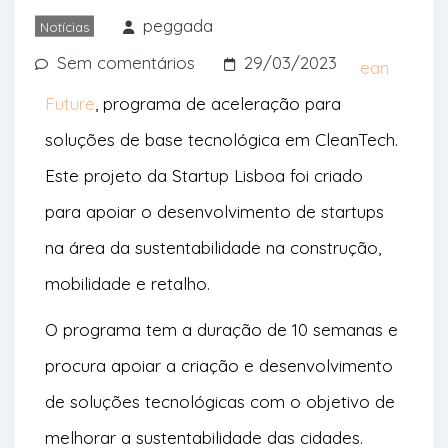
aceleração focado em clean tech.
peggada
Notícias
Sem comentários
29/03/2023
Estão abertas as candidaturas para o
Clean
Future
, programa de aceleração para
soluções de base tecnológica em CleanTech.
Este projeto da Startup Lisboa foi criado
para apoiar o desenvolvimento de startups
na área da sustentabilidade na construção,
mobilidade e retalho.
O programa tem a duração de 10 semanas e
procura apoiar a criação e desenvolvimento
de soluções tecnológicas com o objetivo de
melhorar a sustentabilidade das cidades.