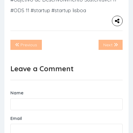
#ODS 11
#startup
#startup lisboa
Previous
Next
Leave a Comment
Name
Email