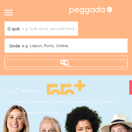
O quê
Onde
e.g. Lisbon, Porto, Online..
Notícias
Home
O Talento não tem Idade. O videocast que promove uma sociedade
inclusiva e amiga do ambiente