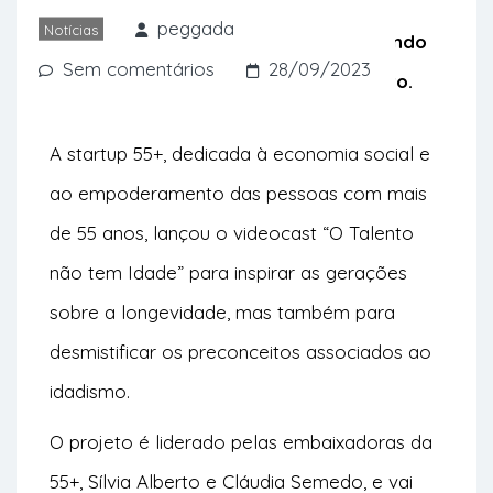
sustentabilidade, cultura, sociedade,
peggada
Notícias
medicina, literatura e música, inspirando
Sem comentários
28/09/2023
uma visão positiva do envelhecimento.
A
startup 55+
, dedicada à economia social e
ao empoderamento das pessoas com mais
de 55 anos, lançou o videocast “O Talento
não tem Idade” para inspirar as gerações
sobre a longevidade, mas também para
desmistificar os preconceitos associados ao
idadismo.
O projeto é liderado pelas embaixadoras da
55+, Sílvia Alberto e Cláudia Semedo, e vai