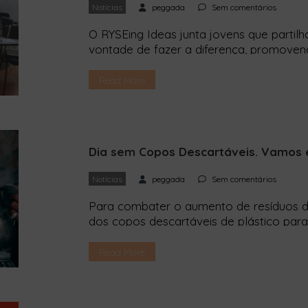
Notícias
peggada
Sem comentários
O RYSEing Ideas junta jovens que part
vontade de fazer a diferença, promoven
Agenda 2030. As candidaturas terminam 
uma iniciativa da associação juvenil RY
Read More
desenvolver ideias para ajudar Portugal 
Dia sem Copos Descartáveis. Vamos 
Notícias
peggada
Sem comentários
Para combater o aumento de resíduos de
dos copos descartáveis de plástico para
mais ecológicos, mas não são. Hoje, di
sem Copos Descartáveis (No Disposabl
Read More
vez que o movimento começou no Reino