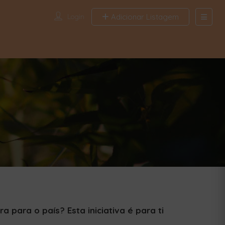
Login
Adicionar Listagem
Search
Find News a
Location
Tags
Publish date from
Publish date to
Appl
 para o país? Esta iniciativa é para ti