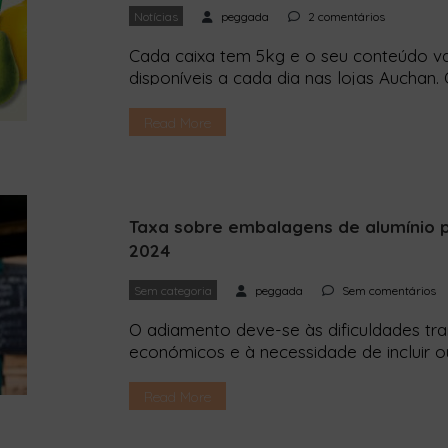
Notícias
peggada
2 comentários
Cada caixa tem 5kg e o seu conteúdo v
disponíveis a cada dia nas lojas Auchan.
Boxes” para combater o desperdício ali
5kg de excedente de frutas e legumes do
Read More
por 2,49 euros. Este […]
Taxa sobre embalagens de alumínio p
2024
Sem categoria
peggada
Sem comentários
O adiamento deve-se às dificuldades tr
económicos e à necessidade de incluir o
embalagens “take away” de alumínio, no
restaurantes, iam começar a ser cobrada
Read More
ano, mas a medida voltou a ser adiada p