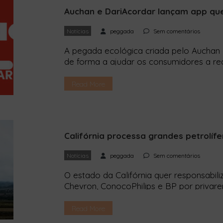
Auchan e DariAcordar lançam app que 
Notícias
peggada
Sem comentários
A pegada ecológica criada pelo Auchan 
de forma a ajudar os consumidores a red
e a poupar dinheiro. A Auchan Retail Por
desperdício DariAcordarm lançaram uma
Read More
combater o desperdício de alimentos. T
desenvolvida […]
Califórnia processa grandes petrolí
Notícias
peggada
Sem comentários
O estado da Califórnia quer responsabili
Chevron, ConocoPhilips e BP por privarem
factos, causando prejuízos de milhares 
americano da Califórnia está a process
Read More
petrolíferas do mundo – Exxon Mobil, She