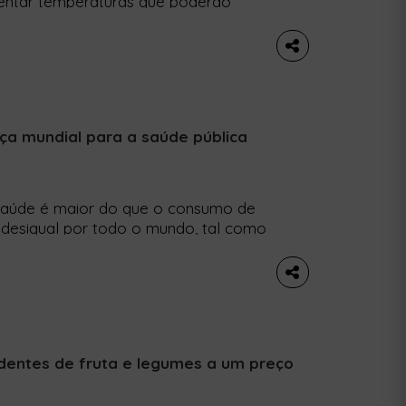
frentar temperaturas que poderão
r remover 40% do asfalto e repensar a
ater o calor no futuro. Paris quer
ça mundial para a saúde pública
 saúde é maior do que o consumo de
a desigual por todo o mundo, tal como
uição atmosférica é o maior risco
ltrapassando o tabagismo e o
entes de fruta e legumes a um preço