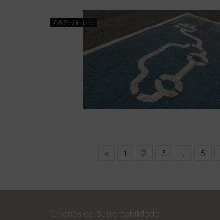
06 Setembro
«
1
2
3
…
5
Critérios de Sustentabilidade