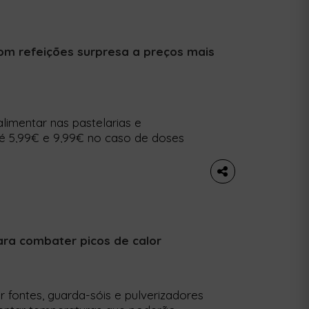
com refeições surpresa a preços mais
limentar nas pastelarias e
té 5,99€ e 9,99€ no caso de doses
 novo projeto do Uber Eats que
s mais acessíveis para combater o
feições vão desde os […]
ara combater picos de calor
r fontes, guarda-sóis e pulverizadores