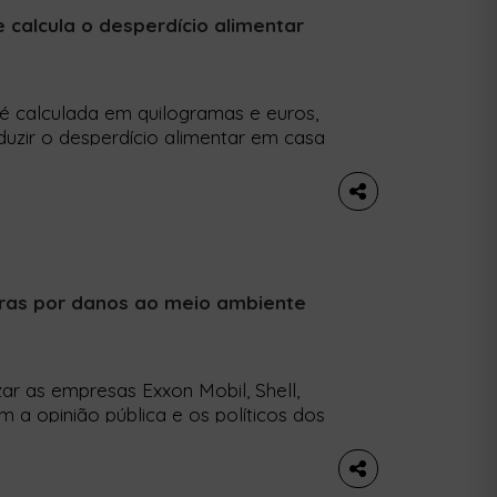
calcula o desperdício alimentar
é calculada em quilogramas e euros,
uzir o desperdício alimentar em casa
tugal e a associação contra o
 calculadora inovadora para
rata-se de uma app gratuita
feras por danos ao meio ambiente
zar as empresas Exxon Mobil, Shell,
 a opinião pública e os políticos dos
de milhões de dólares. O estado norte-
ar cinco das maiores empresas
ll, Chevron, ConocoPhilips e […]