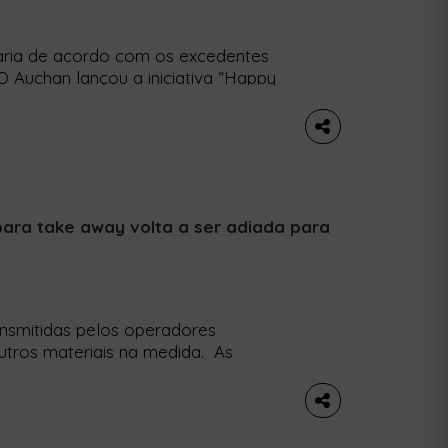
aria de acordo com os excedentes
 O Auchan lançou a iniciativa “Happy
mentar. As boxes são compostas por
 retalhista e vendidas aos clientes
ara take away volta a ser adiada para
ansmitidas pelos operadores
utros materiais na medida. As
rmalmente disponibilizadas nos
s a partir de 1 de setembro deste
elo Governo, desta vez para 1 de […]