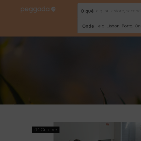
O quê
Onde
e.g. Lisbon, Porto, Onl
04 Outubro