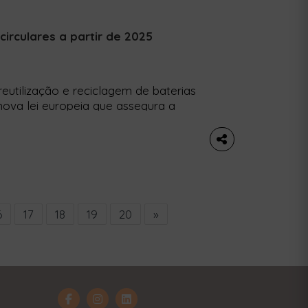
circulares a partir de 2025
eutilização e reciclagem de baterias
nova lei europeia que assegura a
terias em grande escala já entrou em
e maior segurança e uma menor
 […]
6
17
18
19
20
»