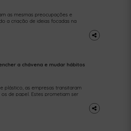
ilham as mesmas preocupações e
do a criação de ideias focadas na
a 8 de outubro. O RYSEing Ideas é
SE que estimula a geração jovem a
a alcançar […]
encher a chávena e mudar hábitos
 plástico, as empresas transitaram
 os de papel. Estes prometiam ser
a 4 de outubro, comemora-se o Dia
e Cup Day, como é conhecido, uma
 Unido) […]