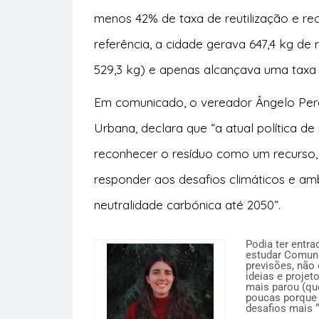
menos 42% de taxa de reutilização e re
referência, a cidade gerava 647,4 kg de 
529,3 kg) e apenas alcançava uma taxa d
Em comunicado, o vereador Ângelo Perei
Urbana, declara que “a atual política d
reconhecer o resíduo como um recurso,
responder aos desafios climáticos e ambi
neutralidade carbónica até 2050”.
Podia ter entr
estudar Comuni
previsões, não 
ideias e projet
mais parou (qu
poucas porque 
desafios mais “