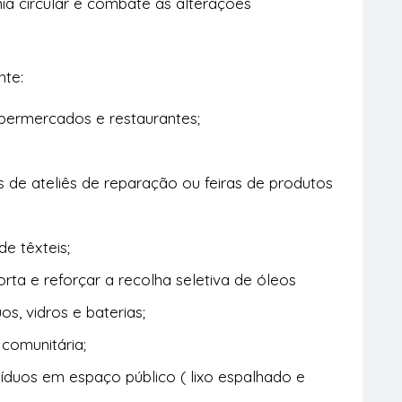
ia circular e combate às alterações
nte:
upermercados e restaurantes;
 de ateliês de reparação ou feiras de produtos
de têxteis;
orta e reforçar a recolha seletiva de óleos
s, vidros e baterias;
comunitária;
íduos em espaço público ( lixo espalhado e