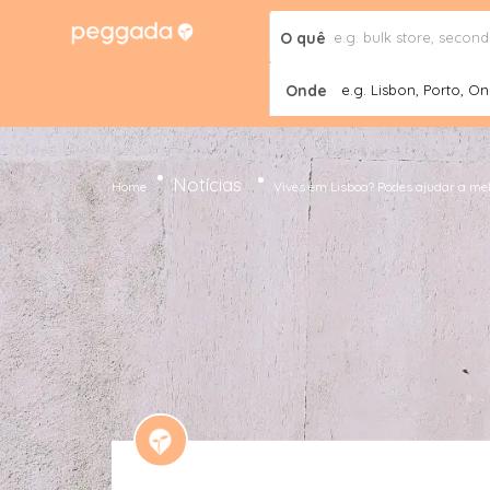
O quê
Onde
e.g. Lisbon, Porto, Onl
Notícias
Home
Vives em Lisboa? Podes ajudar a mel