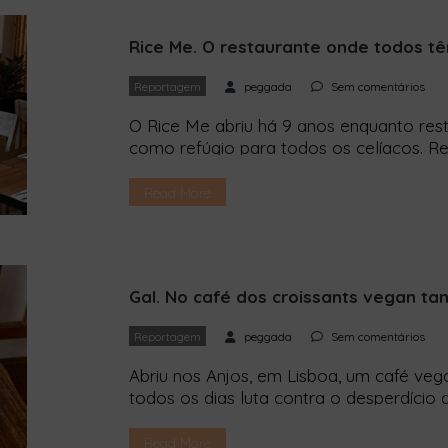
Rice Me. O restaurante onde todos t
Reportagem
peggada
Sem comentários
O Rice Me abriu há 9 anos enquanto res
como refúgio para todos os celíacos. R
sustentabilidade tem como base a empati
história não começa na primeira pessoa
Read More
alguém […]
Gal. No café dos croissants vegan t
Reportagem
peggada
Sem comentários
Abriu nos Anjos, em Lisboa, um café veg
todos os dias luta contra o desperdício 
da Too Good to Go — aplicação que aju
estabelecimentos — já bateu várias veze
Read More