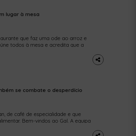
êm lugar à mesa
taurante que faz uma ode ao arroz e
eúne todos à mesa e acredita que a
a e o regresso às origens. Esta
. Renata não é celíaca, nem tem
ambém se combate o desperdício
an, de café de especialidade e que
alimentar. Bem-vindos ao Gal. A equipa
da no aproveitamento das obras dos
s à porta do Gal para ver se era […]