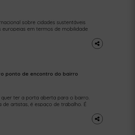
rnacional sobre cidades sustentáveis
es europeias em termos de mobilidade
 últimos lugares do ranking. Lisboa
laborado pela iniciativa internacional
 Campaign, em que 36 cidades
ovo ponto de encontro do bairro
quer ter a porta aberta para o bairro.
a de artistas, é espaço de trabalho. É
sobre uma manhã passada por lá.
lá dentro tem […]