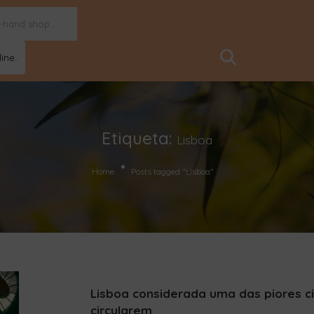
ine..
Etiqueta:
Lisboa
Home
Posts tagged "Lisboa"
Lisboa considerada uma das piores c
circularem