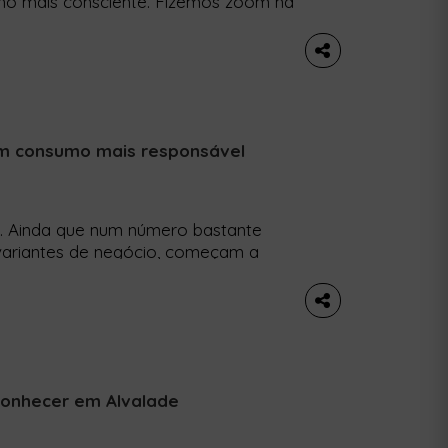
o mais consciente. Fizemos zoom na
ada e trazemos-te os melhores
er: 1. Kong A comida no Kong é de
um consumo mais responsável
pa. Ainda que num número bastante
variantes de negócio, começam a
na sua base não apenas a faturação,
tividade seja positivo. O bairro de
conhecer em Alvalade