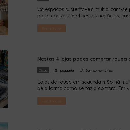
Os espaços sustentáveis multiplicam-se 
parte considerável desses negócios, que
granel, lojas de produtos ecológicos e a
uma das freguesias da cidade mais rica 
Read More
trazemos-te aqueles que tens mesmo de 
Nestas 4 lojas podes comprar roupa
Dicas
peggada
Sem comentários
Lojas de roupa em segunda mão há muit
pela forma como se faz a compra. Em ve
nestes espaços alternativos cada peça
diferenciadora — normalmente com uma
Read More
marca que dita […]