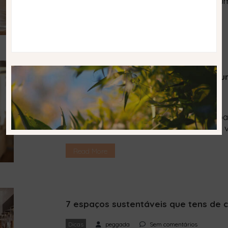
com cada vez mais focados num consum
zona da Baixa-Chiado do mapa da Pegg
negócios sustentáveis que deves conhec
Read More
conforto e a prova de que […]
Campo de Ourique. 5 espaços para 
Dicas
peggada
Sem comentários
Restaurantes, mercearias, lojas de rou
reduzido, a verdade é que em todas as 
nascer cada vez mais projetos que têm 
mas a vontade de que o impacto da sua a
Read More
Campo de Ourique, […]
7 espaços sustentáveis que tens de 
Dicas
peggada
Sem comentários