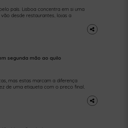
pelo país. Lisboa concentra em si uma
 vão desde restaurantes, lojas a
té papelarias. Fomos até Alvalade,
no que toca a negócios sustentáveis e
conhecer. 1. Maria […]
 em segunda mão ao quilo
as, mas estas marcam a diferença
z de uma etiqueta com o preço final,
 de roupa tem uma marca
 etiqueta com uma cor — e é essa