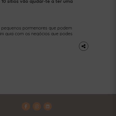
0 sítios vão ajudar-te a ter uma
há pequenos pormenores que podem
mini guia com os negócios que podes
a mais sustentável. O foco está virado
mundo de startups que lá vive