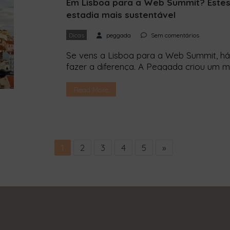
Em Lisboa para a Web Summit? Estes 1
estadia mais sustentável
Dicas
peggada
Sem comentários
Se vens a Lisboa para a Web Summit, 
fazer a diferença. A Peggada criou um 
conhecer e apoiar para teres uma estadi
para o Parque das Nações, mas fora do 
Read More
durante […]
1
2
3
4
5
»