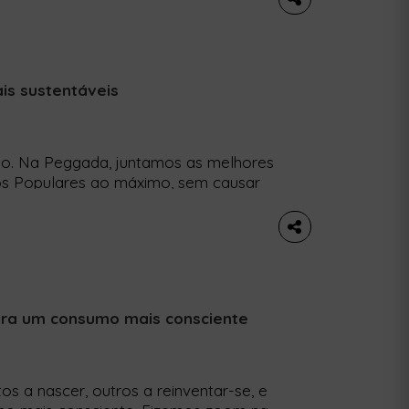
is sustentáveis
o. Na Peggada, juntamos as melhores
tos Populares ao máximo, sem causar
o António, em Lisboa já chegou a ser
Santo António multiplica-se por 30 e
para um consumo mais consciente
os a nascer, outros a reinventar-se, e