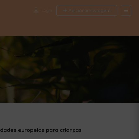
Login
Adicionar Listagem
Search
Find News a
Location
Tags
Publish date from
Publish date to
Appl
idades europeias para crianças