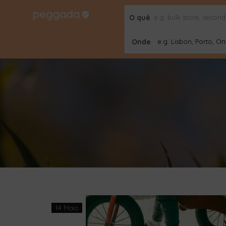
O quê
Onde
e.g. Lisbon, Porto, Onl
14 Maio