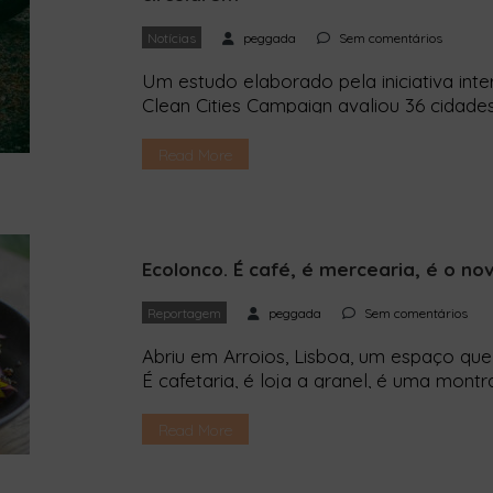
Notícias
peggada
Sem comentários
Um estudo elaborado pela iniciativa inte
Clean Cities Campaign avaliou 36 cidad
urbana das crianças. Lisboa está num dos
aparece em penúltimo lugar num estudo e
Read More
sobre cidades sustentáveis Clean Cities
europeias são avaliadas e […]
Ecolonco. É café, é mercearia, é o n
Reportagem
peggada
Sem comentários
Abriu em Arroios, Lisboa, um espaço que 
É cafetaria, é loja a granel, é uma montr
o Ecolonco e a Peggada conta-te tudo 
Pirata entra pela trela, mas já sabe que 
Read More