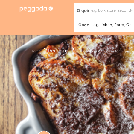
O quê
Onde
e.g. Lisbon, Porto, Onli
Receitas
Home
7 receitas para aproveitar o que 