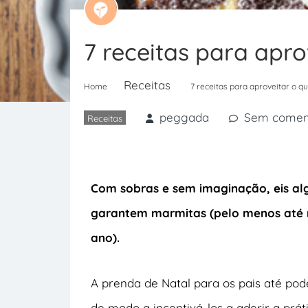
7 receitas para apr
Receitas
Home
7 receitas para aproveitar o q
peggada
Sem comen
Receitas
Com sobras e sem imaginação, eis al
garantem marmitas (pelo menos até 
ano).
A prenda de Natal para os pais até pode
de modo a incentivá-los a aderir a prá