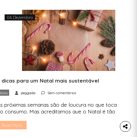
06 Dezembro
 dicas para um Natal mais sustentável
Dicas
peggada
Sem comentários
s próximas semanas são de loucura no que toca
o consumo. Mas acreditamos que o Natal é tão
ais do que comprar o presente certo. Ainda
ssim, também te vamos dar dicas sobre
Read More
ompras. Espreita este artigo se queres ter um