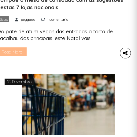
estas 7 lojas nacionais
Dicas
peggada
1 comentário
o patê de atum vegan das entradas à torta de
acalhau dos principais, este Natal vais
urpreender todos à mesa ao mesmo tempo que
poias o que é nacional. Este artigo é para todos
Read More
s que querem ter uma mesa de Natal nacional,
om os queijos que a maioria não dispensa, mas
ambém com um […]
18 Dezembro