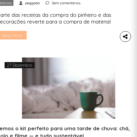
Notícias
peggada
Sem comentários
arte das receitas da compra do pinheiro e das
ecorações reverte para a compra de material
rofissional dos bombeiros. O Pinheiro Bombeiro
egressa para mais um Natal solidário, desta vez
Read More
om uma novidade: enfeites em madeira
ersonalizáveis e sustentáveis, que podem ser
dquiridos junto com a árvore. Este ano marca a
ª edição desta iniciativa […]
27 Dezembro
emos o kit perfeito para uma tarde de chuva: chá,
olo e filme — e tudo sustentável