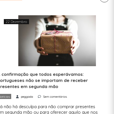
as, ainda assim, damos-te aqui todas as dicas
ara descartares da melhor forma aquilo que está
…]
22 Dezembro
 confirmação que todos esperávamos:
ortugueses não se importam de receber
resentes em segunda mão
Notícias
peggada
Sem comentários
á não há desculpa para não comprar presentes
m segunda mão ou para oferecer aquilo que nos