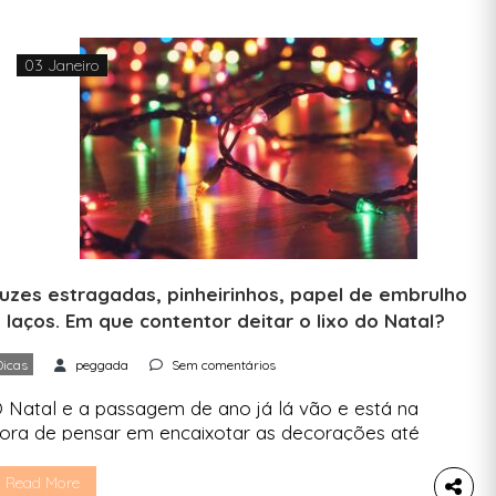
atal mais sustentável. 1. Árvore de Natal. Natural
u artificial? Um estudo da Deco […]
03 Janeiro
uzes estragadas, pinheirinhos, papel de embrulho
 laços. Em que contentor deitar o lixo do Natal?
Dicas
peggada
Sem comentários
 Natal e a passagem de ano já lá vão e está na
ora de pensar em encaixotar as decorações até
o próximo ano. Quase tudo — dos enfeites ao
apel de embrulho — pode ter uma nova vida
Read More