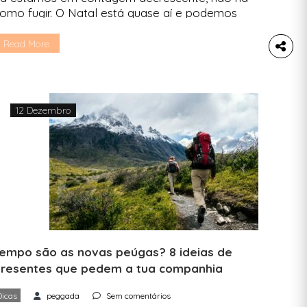
omo fugir. O Natal está quase aí e podemos
nfrentá-lo como mais um desafio de
ustentabilidade, um bocadinho no prolongamento
Read More
e todas as mudanças que temos vindo a fazer
o nosso dia a dia. A Peggada sentou-se a
rganizar as ideias e traz-te 5 ideias para um
atal […]
12 Dezembro
empo são as novas peúgas? 8 ideias de
resentes que pedem a tua companhia
Dicas
peggada
Sem comentários