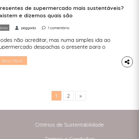
resentes de supermercado mais sustentáveis?
xistem e dizemos quais são
Dicas
peggada
1 comentário
odes não acreditar, mas numa simples ida ao
upermercado despachas o presente para o
obrinho, mãe e avô. Só tens de espreitar as
ossas sugestões. A saga dos presentes repete-
Read More
e e nem todos têm tempo de apanhar as lojas
e rua abertas para fazer compras locais. Ou
penas não têm paciência para procurar. Se te […]
1
2
»
Critérios de Sustentabilidade
Termos e Condições