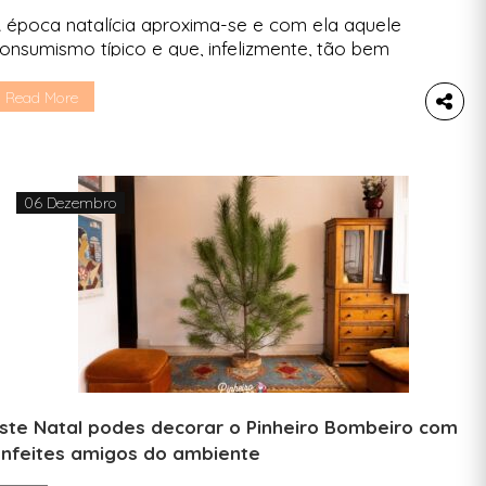
 época natalícia aproxima-se e com ela aquele
onsumismo típico e que, infelizmente, tão bem
odia ser substituído pela presença. Deixamos-te
árias sugestões para trocares os presentes
Read More
mbrulhados pro aqueles que só pedem a tua
ompanhia. Numa sociedade que desafia cada
ez mais a nossa capacidade de expandir as horas
o dia, arranjar tempo para […]
06 Dezembro
ste Natal podes decorar o Pinheiro Bombeiro com
nfeites amigos do ambiente