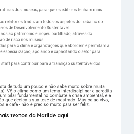
struturas dos museus, para que os edifícios tenham mais
 dos relatórios traduzam todos os aspetos do trabalho do
tivos de Desenvolvimento Sustentável.
dãos ao património europeu partilhado, através do
ção de risco nos museus.
ntadas para o clima e organizações que abordem e permitam a
e especialização, apoiando e capacitando o setor para
r staff para contribuir para a transição sustentável dos
.
osta de tudo um pouco e não sabe muito sobre muita
a). Vê o clima como um tema interdisciplinar e acredita
 um pilar fundamental no combate à crise ambiental, e é
ão que dedica a sua tese de mestrado. Música ao vivo,
os e café - não é preciso muito para ser feliz.
ais textos da Matilde aqui.