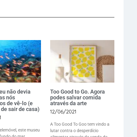
eu não devia
Too Good to Go. Agora
mas nós
podes salvar comida
s de vê-lo (e
através da arte
de sair de casa)
12/06/2021
1
A Too Good To Goo tem vindo a
telemóvel, este museu
lutar contra o desperdício
 fundo do mar
alimentar através da venda de