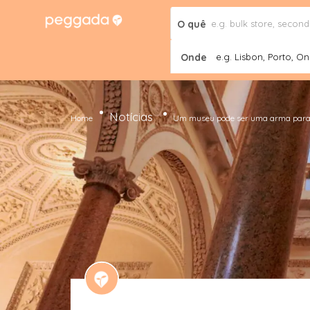
O quê
Onde
e.g. Lisbon, Porto, Onl
Notícias
Home
Um museu pode ser uma arma para o