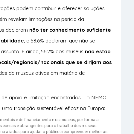
ações podem contribuir e oferecer soluções
m revelam limitações na perícia da
eus declaram
não ter conhecimento suficiente
tabilidade
, e 58.6% declaram que não se
 assunto. E ainda, 56.2% dos museus
não estão
locais/regionais/nacionais que se dirijam aos
des de museus ativas em matéria de
 de apoio e limitação encontrados – o NEMO
uma transição sustentável eficaz na Europa:
entais e de financiamento e os museus, por forma a
as coesas e abrangentes para o trabalho dos museus.
mo aliados para ajudar o público a compreender melhor as