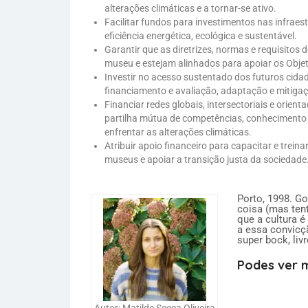
alterações climáticas e a tornar-se ativo.
Facilitar fundos para investimentos nas infrae
eficiência energética, ecológica e sustentável.
Garantir que as diretrizes, normas e requisitos
museu e estejam alinhados para apoiar os Obje
Investir no acesso sustentado dos futuros cida
financiamento e avaliação, adaptação e mitiga
Financiar redes globais, intersectoriais e orie
partilha mútua de competências, conhecimento 
enfrentar as alterações climáticas.
Atribuir apoio financeiro para capacitar e treina
museus e apoiar a transição justa da sociedade
Porto, 1998. G
coisa (mas tent
que a cultura é
a essa convicç
super bock, livr
Podes ver m