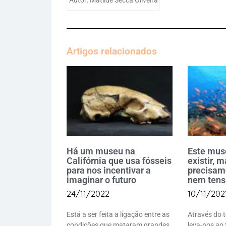
Autor: Matilde Secca Oliveira
Artigos relacionados
Há um museu na
Este mus
Califórnia que usa fósseis
existir, 
para nos incentivar a
precisamo
imaginar o futuro
nem tens 
24/11/2022
10/11/202
Está a ser feita a ligação entre as
Através do 
condições que mataram grandes
leva-nos ao