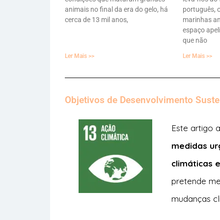
animais no final da era do gelo, há
português, 
cerca de 13 mil anos,
marinhas a
espaço apel
que não
Ler Mais >>
Ler Mais >>
Objetivos de Desenvolvimento Suste
Este artigo
medidas ur
climáticas 
pretende me
mudanças cl