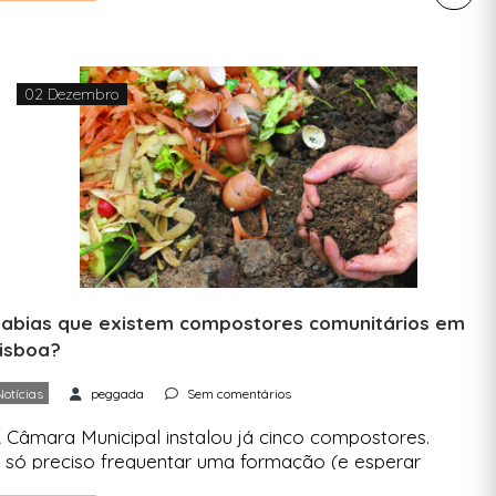
untar mais uma resolução à lista de 2022:
prender a andar de bicicleta. Só há boas razões
ara o fazer, sendo uma […]
02 Dezembro
abias que existem compostores comunitários em
isboa?
Notícias
peggada
Sem comentários
 Câmara Municipal instalou já cinco compostores.
 só preciso frequentar uma formação (e esperar
or vaga) para lá poder depositar os seus