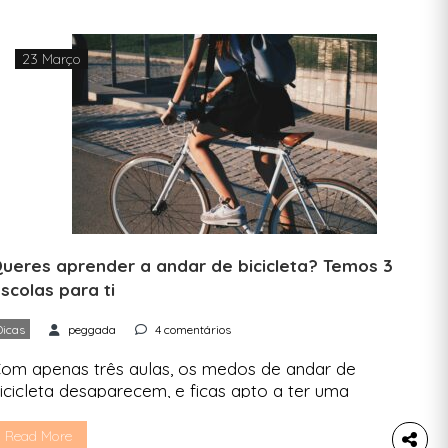
oCA — Biennial of Contemporary Art e a Câmara
unicipal de Lisboa. Honrando Joseph Beuys […]
23 Março
ueres aprender a andar de bicicleta? Temos 3
scolas para ti
Dicas
peggada
4 comentários
om apenas três aulas, os medos de andar de
icicleta desaparecem, e ficas apto a ter uma
obilidade mais amiga do ambiente. Sabe como.
amos já em março mas nunca é tarde para
Read More