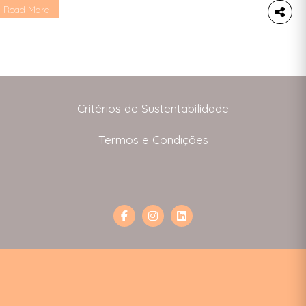
esíduos orgânicos.
Read More
Critérios de Sustentabilidade
Termos e Condições