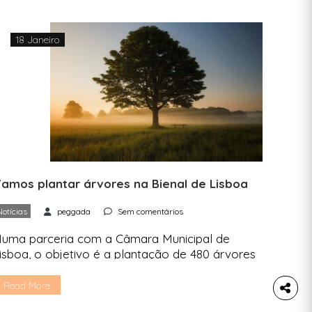
18 Janeiro
amos plantar árvores na Bienal de Lisboa
Notícias
peggada
Sem comentários
uma parceria com a Câmara Municipal de
isboa, o objetivo é a plantação de 480 árvores
o dia 28 de janeiro, na Avenida Santo
ondestável. “A Defesa da Natureza” está de
Read More
olta em Lisboa, fruto de uma parceria entre a