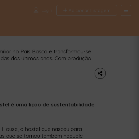
Login
Adicionar Listagem
Search
Find News a
áveis não têm de ser um luxo
Location
liar no País Basco e transformou-se
Tags
ladas dos últimos anos. Com produção
de venda direta, a LUFE está a
Publish date from
Publish date to
entáveis são um luxo. Quando pensamos
r […]
Appl
tel é uma lição de sustentabilidade
 House, o hostel que nasceu para
mas que se tornou também naquele