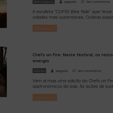
Sem categoria
peggada
Sem comentários
A estafeta “COP30 Bike Ride” quer leva
cidades mais sustentáveis. Ciclistas pass
Portugal recebe no final de setembro a
estafeta ciclista que pretende levar até
Read More
conferência climática da ONU, 10 propos
Chefs on Fire. Neste festival, os re
energia
Notícias
peggada
Sem comentários
Vem aí mais uma edição do Chefs on Fire
gastronómicos do país. Às ações de sus
nas edições anteriores, junta-se mais u
biorresíduos. O Chefs on Fire é uma festa
Read More
sobretudo, espírito de quem quer […]