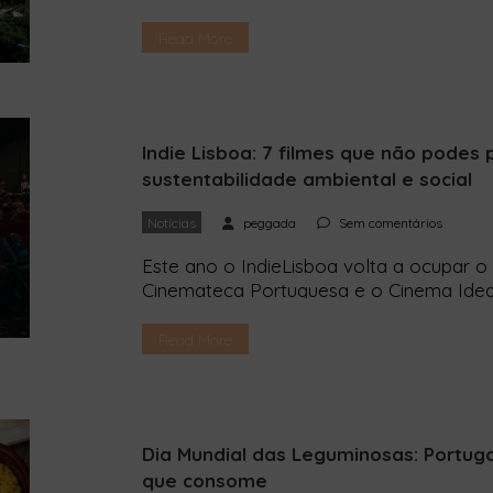
que, arriscamos dizer, é o hostel mais s
nesta reportagem. A história começa mui
Read More
viajava pelo Sudeste Asiático, Rita Marq
Indie Lisboa: 7 filmes que não podes 
sustentabilidade ambiental e social
Notícias
peggada
Sem comentários
Este ano o IndieLisboa volta a ocupar o
Cinemateca Portuguesa e o Cinema Ideal
Fernando Lopes. São cinco salas por o
curtas, longas, documentários, em portu
Read More
correu a lista muitos filmes em cartaz e t
Dia Mundial das Leguminosas: Portug
que consome