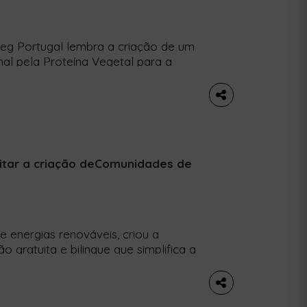
eg Portugal lembra a criação de um
al pela Proteína Vegetal para a
e promova a produção e o consumo.
inosas que consome, dependendo em
esteja a aumentar gradualmente […]
litar a criação deComunidades de
 energias renováveis, criou a
gratuita e bilingue que simplifica a
ovável em Portugal. O lançamento
isboa – Palácio Pimenta, e marca um
icipada pelos cidadãos. A Coopérnico