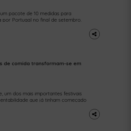
r um pacote de 10 medidas para
a por Portugal no final de setembro.
 última etapa europeia de uma
 ao Brasil, onde decorre a próxima
tas para […]
stos de comida transformam-se em
, um dos mais importantes festivais
tentabilidade que já tinham começado
ma: a campanha de recolha de
, daquelas de ir com apetite e,