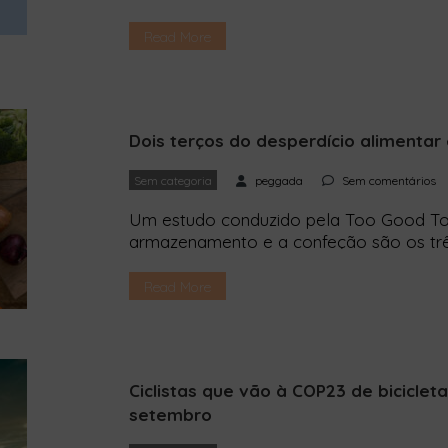
festival um exemplo no que toca à org
futuro. Fica a conhecer as práticas mais 
Read More
documentários que […]
Dois terços do desperdício alimenta
Sem categoria
peggada
Sem comentários
Um estudo conduzido pela Too Good To
armazenamento e a confeção são os trê
concentra o desperdício nas casas. Qua
lares dos portugueses, evidenciando a n
Read More
conscientes no dia a dia. Em 2023, fora
Ciclistas que vão à COP23 de biciclet
setembro