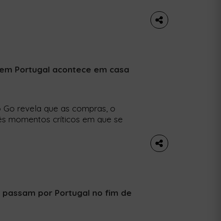
anização de um evento com olhos no
sustentáveis do festival e quais os
r em Portugal acontece em casa
 Go revela que as compras, o
s momentos críticos em que se
se 67% do desperdício ocorre nos
ecessidade de hábitos mais
m desperdiçadas em Portugal 1,93 […]
a passam por Portugal no fim de