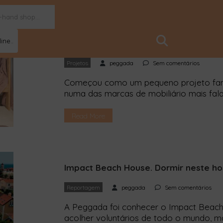
ine..
LUFE: a prova de que móveis sustent
Projetos
peggada
Sem comentários
Começou como um pequeno projeto fami
numa das marcas de mobiliário mais fa
local, madeira certificada e um modelo 
desafiar a ideia de que os móveis sust
Read More
em mobiliário sustentável, é fácil imagina
Impact Beach House. Dormir neste hos
Reportagem
peggada
Sem comentários
A Peggada foi conhecer o Impact Beach
acolher voluntários de todo o mundo, 