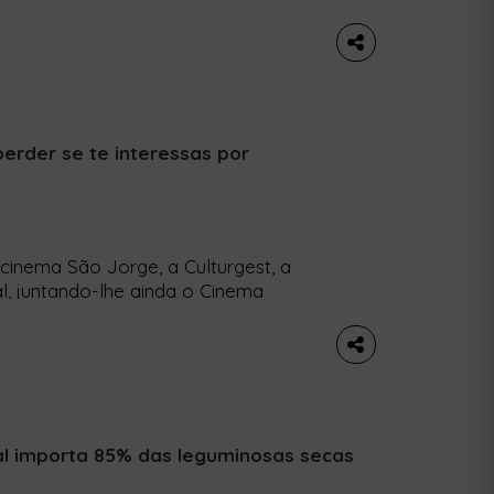
ustentável do país. Explicamos porquê
to antes daesta casa existir. Quando
ues descobriu […]
perder se te interessas por
 cinema São Jorge, a Culturgest, a
, juntando-lhe ainda o Cinema
nde vai passar o mundo em forma de
guês ou sem fronteiras. A Peggada
raz-te […]
al importa 85% das leguminosas secas