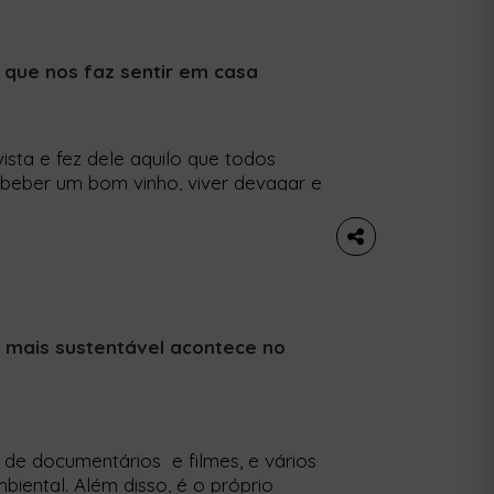
 que nos faz sentir em casa
ista e fez dele aquilo que todos
beber um bom vinho, viver devagar e
o vasto (e raro) em pleno Alto Minho.
pergunta Cristina, assim que
e mais sustentável acontece no
de documentários e filmes, e vários
biental. Além disso, é o próprio