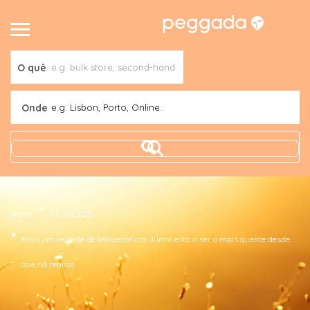
O quê
Onde
e.g. Lisbon, Porto, Online..
Notícias
Home
Mais um recorde de temperatura: Junho está a ser o mais quente desde
que há registo