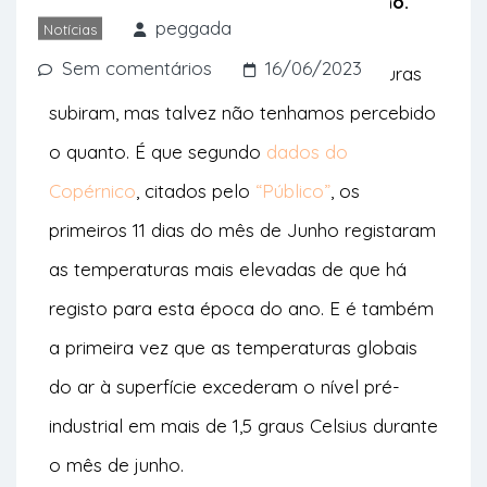
calor como agora, nesta altura do ano.
peggada
Notícias
Sem comentários
16/06/2023
Já todos percebemos que as temperaturas
subiram, mas talvez não tenhamos percebido
o quanto. É que segundo
dados do
Copérnico
, citados pelo
“Público”
, os
primeiros 11 dias do mês de Junho registaram
as temperaturas mais elevadas de que há
registo para esta época do ano. E é também
a primeira vez que as temperaturas globais
do ar à superfície excederam o nível pré-
industrial em mais de 1,5 graus Celsius durante
o mês de junho.