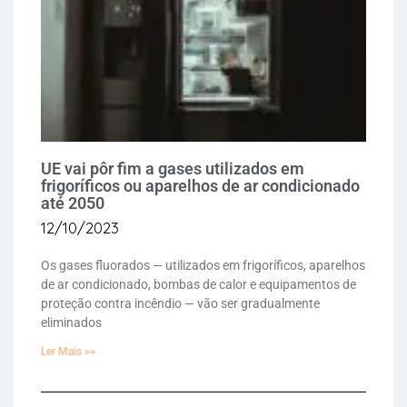
UE vai pôr fim a gases utilizados em
frigoríficos ou aparelhos de ar condicionado
até 2050
12/10/2023
Os gases fluorados — utilizados em frigoríficos, aparelhos
de ar condicionado, bombas de calor e equipamentos de
proteção contra incêndio — vão ser gradualmente
eliminados
Ler Mais >>