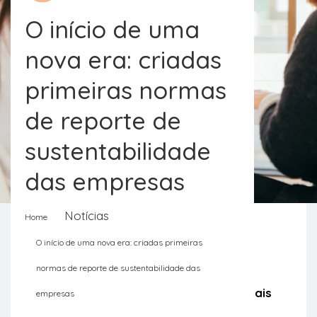
O início de uma
nova era: criadas
primeiras normas
de reporte de
sustentabilidade
das empresas
Notícias
Home
O início de uma nova era: criadas primeiras
Esta padronização vai aumentar a
normas de reporte de sustentabilidade das
confiança nas divulgações empresariais
empresas