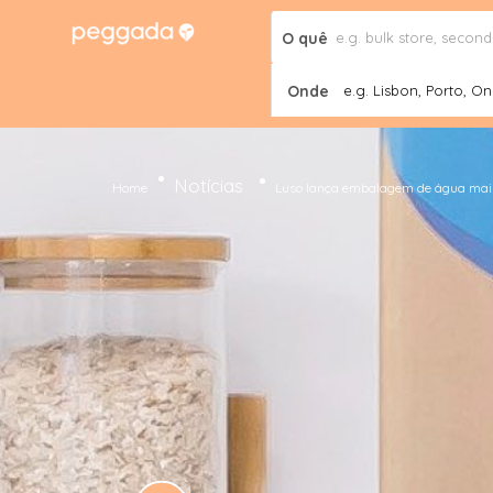
O quê
Onde
e.g. Lisbon, Porto, Onl
Notícias
Home
Luso lança embalagem de água mais