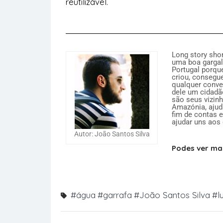
reutilizável.
Long story shor
uma boa gargal
Portugal porqu
criou, consegue
qualquer conve
dele um cidadã
são seus vizinh
Amazónia, ajuda
fim de contas 
ajudar uns aos 
Autor: João Santos Silva
Podes ver mai
#água
#garrafa
#João Santos Silva
#l