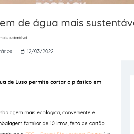
em de água mais sustentáv
mais sustentável
ários
12/03/2022
ua de Luso permite cortar o plástico em
mbalagem mais ecológica, conveniente e
balagem familiar de 10 litros, feita de cartão
ficado pela
FSC – Forest Stewardship Council
) e