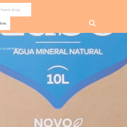
ine..
 sustentável