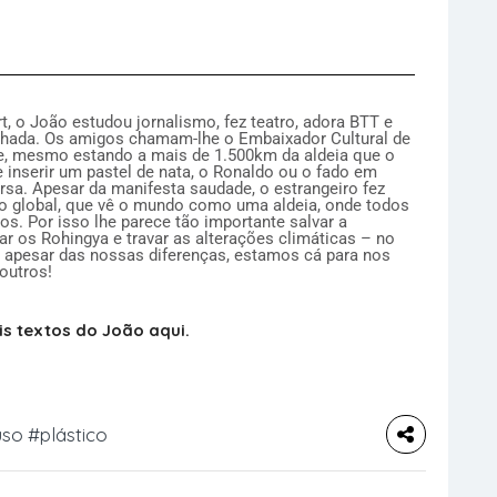
t, o João estudou jornalismo, fez teatro, adora BTT e
hada. Os amigos chamam-lhe o Embaixador Cultural de
e, mesmo estando a mais de 1.500km da aldeia que o
 inserir um pastel de nata, o Ronaldo ou o fado em
rsa. Apesar da manifesta saudade, o estrangeiro fez
o global, que vê o mundo como uma aldeia, onde todos
os. Por isso lhe parece tão importante salvar a
r os Rohingya e travar as alterações climáticas – no
e apesar das nossas diferenças, estamos cá para nos
outros!
s textos do João aqui.
uso
#plástico