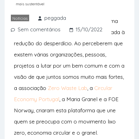
conscientes e sustentáveis.
mais sustentável
peggada
Notícias
Está lançada a
Liga-Ação
, uma plataforma
Sem comentários
15/10/2022
digital de gestão de comunidades dedicada à
redução do desperdício. Ao perceberem que
existem várias organizações, pessoas,
projetos a lutar por um bem comum e com a
visão de que juntos somos muito mais fortes,
a associação
Zero Waste Lab
, a
Circular
Economy Portugal
, a Maria Granel e a FOE
Norway, criaram esta plataforma que une
quem se preocupa com o movimento lixo
zero, economia circular e o granel.