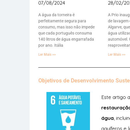
07/08/2024
28/02/20
A água da torneira é
A Prio inau
perfeitamente segura para
de lavagem 
consumo, mas isso não impede
Algarve, qu
que cada português consuma
água utiliz
140 litros de água engarrafada
automóvel. 
por ano. Itália
reaproveit
Ler Mais >>
Ler Mais >>
Objetivos de Desenvolvimento Suste
Este artigo
restauraçã
água
, inclu
aquíferos e 