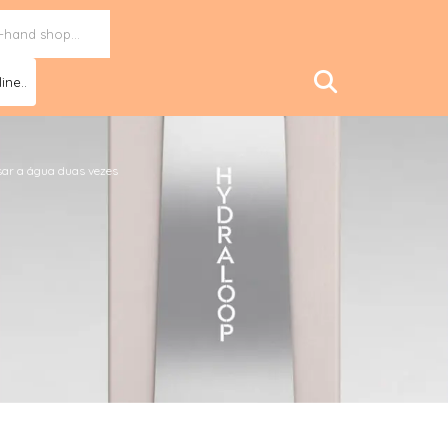
ine..
sar a água duas vezes