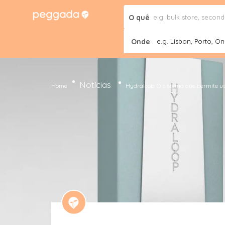
O quê
Onde
e.g. Lisbon, Porto, Onl
Notícias
Home
Hydraloop. O sistema que permite u