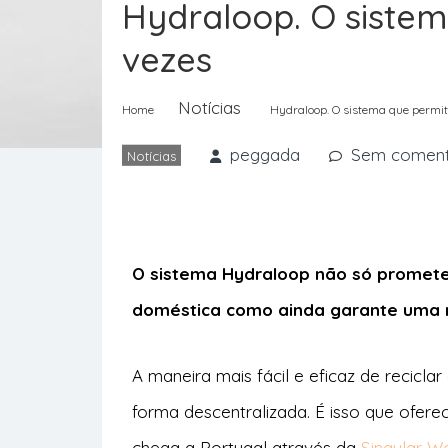
Hydraloop. O siste
vezes
Notícias
Home
Hydraloop. O sistema que permi
peggada
Sem coment
Notícias
O sistema Hydraloop não só promete 
doméstica como ainda garante uma 
A maneira mais fácil e eficaz de recicla
forma descentralizada. É isso que ofere
chega a Portugal através da
Singular W