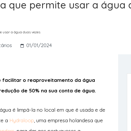
ma que permite usar a água
te usar a água duas vezes
ários
01/01/2024
facilitar o reaproveitamento da água
redução de 50% na sua conta de água.
r água é limpá-la no local em que é usada e de
ce a
Hydraloop
, uma empresa holandesa que
onders
, para dar aos portugueses a