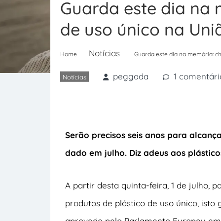
Guarda este dia na 
de uso único na Uni
Notícias
Home
Guarda este dia na memória: ch
peggada
1 comentári
Notícias
Serão precisos seis anos para alcanç
dado em julho. Diz adeus aos plástico
A partir desta quinta-feira, 1 de julho, 
produtos de plástico de uso único, isto
aprovado pelo Parlamento Europeu em 20