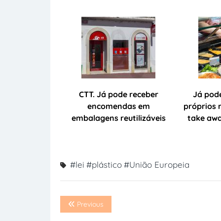
CTT. Já pode receber
Já pode
encomendas em
próprios 
embalagens reutilizáveis
take awa
#lei
#plástico
#União Europeia
Previous