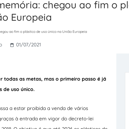
memória: chegou ao fim o pl
ão Europeia
egou ao fim o plástico de uso único na União Europeia
o
01/07/2021
ar todas as metas, mas o primeiro passo é já
s de uso único.
passa a estar proibida a venda de vários
 graças à entrada em vigor do decreto-lei
18. O objetivo é que até 2026 os plásticos de