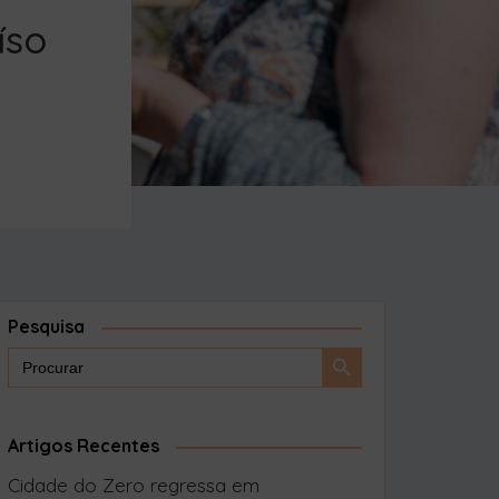
íso
Pesquisa
Search
Search
for:
Button
Artigos Recentes
Cidade do Zero regressa em
setembro com uma “mini-cidade”