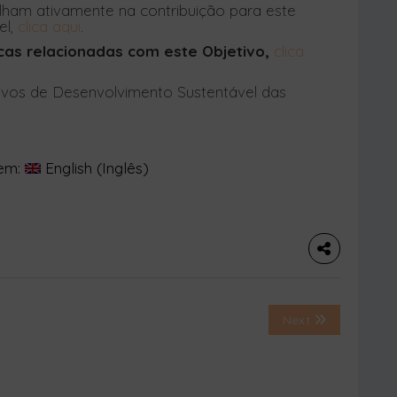
el,
clica aqui
.
dicas relacionadas com este Objetivo,
clica
ivos de Desenvolvimento Sustentável das
 em:
English
(
Inglês
)
Next