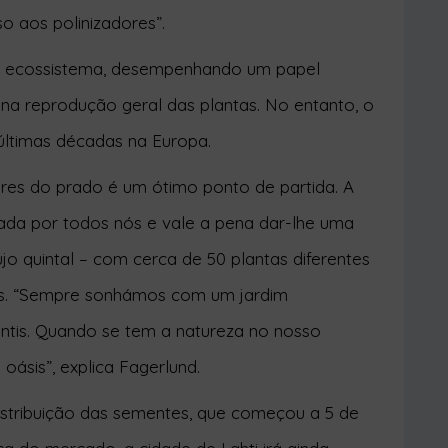
o aos polinizadores”.
sso ecossistema, desempenhando um papel
na reprodução geral das plantas. No entanto, o
últimas décadas na Europa.
ores do prado é um ótimo ponto de partida. A
hada por todos nós e vale a pena dar-lhe uma
cujo quintal – com cerca de 50 plantas diferentes
res. “Sempre sonhámos com um jardim
fantis. Quando se tem a natureza no nosso
oásis”, explica Fagerlund.
istribuição das sementes, que começou a 5 de
a do mercado, a cidade de Lahti irá ainda