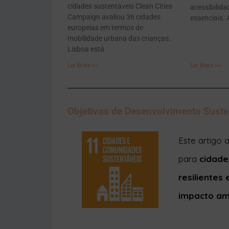
Campaign avaliou 36 cidades
essenciais.
europeias em termos de
mobilidade urbana das crianças.
Lisboa está
Ler Mais >>
Ler Mais >>
Objetivos de Desenvolvimento Suste
Este artigo
para
cidades
resilientes
impacto am
Para descobrires negócios que traba