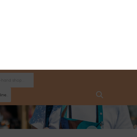
ine..
dade em paraíso para polinizadores