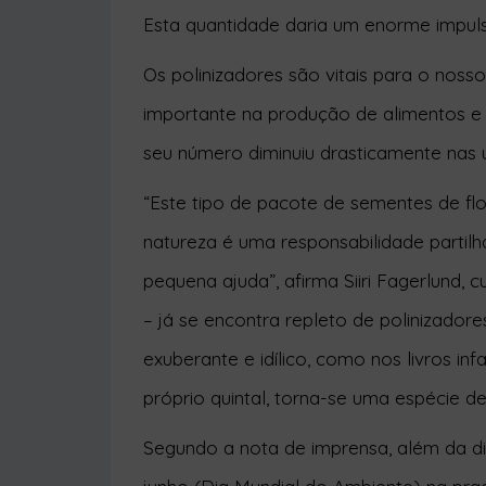
Esta quantidade daria um enorme impuls
Os polinizadores são vitais para o no
importante na produção de alimentos e 
seu número
diminuiu drasticamente
nas 
“Este tipo de pacote de sementes de fl
natureza é uma responsabilidade partil
pequena ajuda”, afirma Siiri Fagerlund, 
– já se encontra repleto de polinizado
exuberante e idílico, como nos livros in
próprio quintal, torna-se uma espécie de 
Segundo a nota de imprensa, além da d
junho (Dia Mundial do Ambiente) na praç