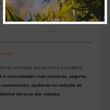
 A Europa destaca-se
Ler Mais >>
ntável
 aborda uma ação que promove a mudança
 e comunidades mais inclusivas, seguras,
 e sustentáveis, ajudando na r
edução do
biental adverso das cidades.
lham ativamente na contribuição para este