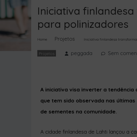
Iniciativa finlande
para polinizadores
Projetos
Home
Iniciativa finlandesa transform
peggada
Sem coment
Projetos
A iniciativa visa inverter a tendênci
que tem sido observada nas últimas 
de sementes na comunidade.
A cidade finlandesa de Lahti lançou a
Sobreviver”.
De maneira a tornar tornar