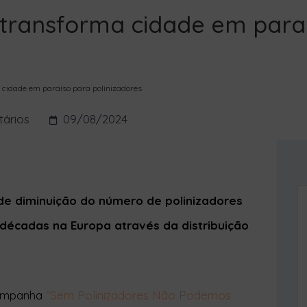
sa transforma cidade em para
a cidade em paraíso para polinizadores
ários
09/08/2024
a de diminuição do número de polinizadores
décadas na Europa através da distribuição
 campanha
“Sem Polinizadores Não Podemos
 a cidade num lugar melhor para os