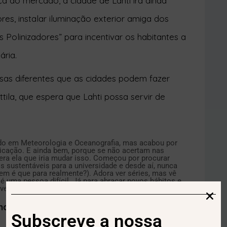
res, instalar iluminação exterior amiga dos
 Polinizadores” para incentivar os habitantes a
ária.
sas diferentes que as cidades podem fazer
ttila, que espera que Lahti possa servir de
Subscreve a nossa
Newsletter
ado em Meteorologia e Oceanografia, mas acabou por
cação. E ainda bem, porque se não acertam nas
era ela que iria mudar isso. Começou por procurar
os sustentáveis para a universidade e desde aí, nunca
em é que para realmente?). Adora ver séries, mas vê
é uma pessoa difícil. Já para abraçar novos hábitos e
verdes”, não precisa de muito para a convencer.
ais textos da Sofia aqui.