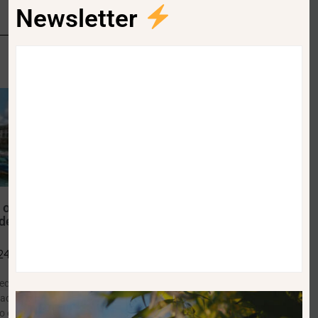
 o “melhor”
Restaurantes e comércio
de cidade de 15
pagarão apenas o lixo que
fazem — e já em 2025
24
28/03/2024
ecente avaliou cerca
Os restaurantes, o comércio e os
dades em todo o
serviços vão passar a pagar pelo
o em conta a sua
lixo que produzem e não o valor
de a serviços
indexado à fatura da água. A