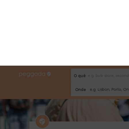
O quê
Onde
e.g. Lisbon, Porto, Onl
Projetos
Home
Iniciativa finlandesa transforma ci