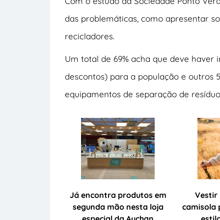
Com o estudo da Sociedade Ponto Verde
das problemáticas, como apresentar so
recicladores.
Um total de 69% acha que deve haver i
descontos) para a população e outros
equipamentos de separação de resíduos
Já encontra produtos em
Vestir
segunda mão nesta loja
camisola 
especial da Auchan
estil