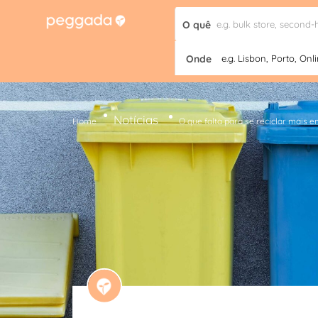
O quê
Onde
e.g. Lisbon, Porto, Onli
Notícias
Home
O que falta para se reciclar mais 