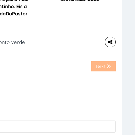
tinho. Eis a
daDoPastor
onto verde
Next