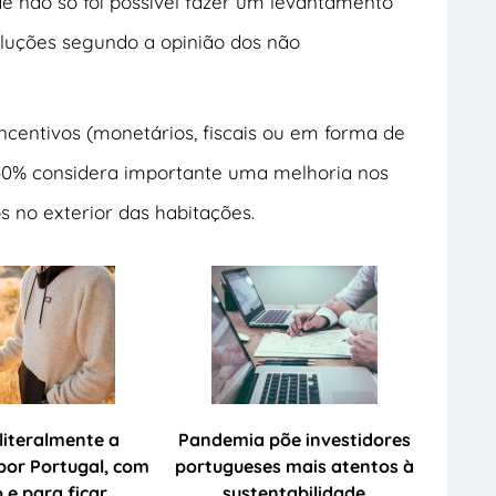
 não só foi possível fazer um levantamento
luções segundo a opinião dos não
ncentivos (monetários, fiscais ou em forma de
 50% considera importante uma melhoria nos
 no exterior das habitações.
 literalmente a
Pandemia põe investidores
por Portugal, com
portugueses mais atentos à
o e para ficar
sustentabilidade