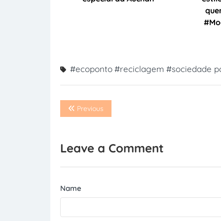
quen
#Mo
#ecoponto
#reciclagem
#sociedade p
Previous
Leave a Comment
Name