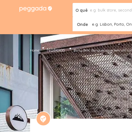
O quê
Onde
e.g. Lisbon, Porto, Onl
Notícias
Home
Early BKK. Banguecoque tem um café 