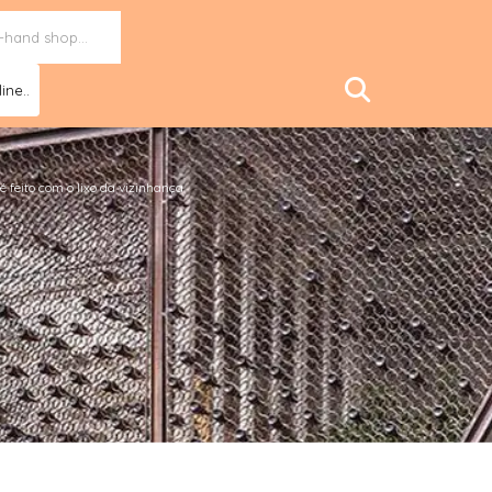
ine..
feito com o lixo da vizinhança