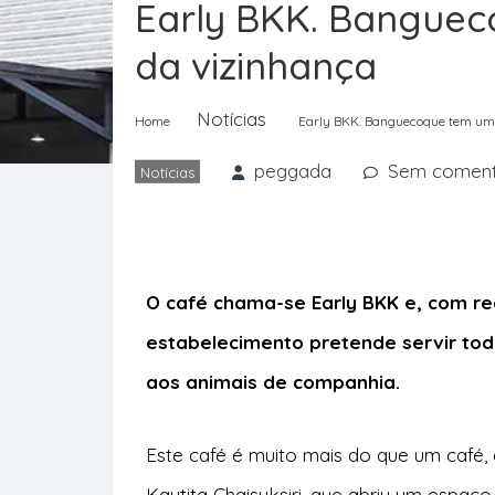
Early BKK. Bangueco
da vizinhança
Notícias
Home
Early BKK. Banguecoque tem um c
peggada
Sem coment
Notícias
O café chama-se Early BKK e, com rec
estabelecimento pretende servir to
aos animais de companhia.
Este café é muito mais do que um café,
Kaytita Chaisuksiri, que abriu um espaço