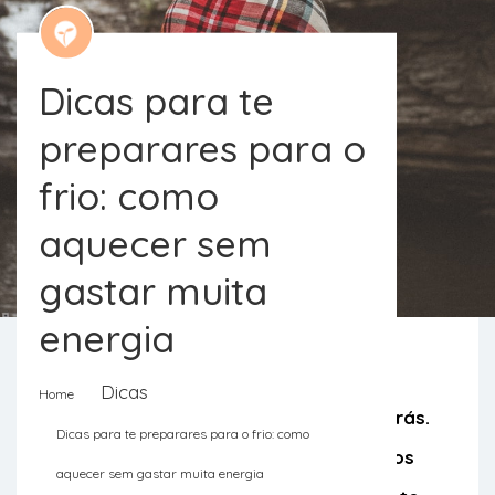
Dicas para te
preparares para o
frio: como
aquecer sem
gastar muita
energia
Dicas
Home
O frio chegou, não há como voltar atrás.
Dicas para te preparares para o frio: como
Podemos sim é arranjar formas de nos
aquecer sem gastar muita energia