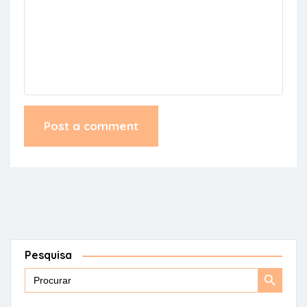
Pesquisa
Search
Search
for:
Button