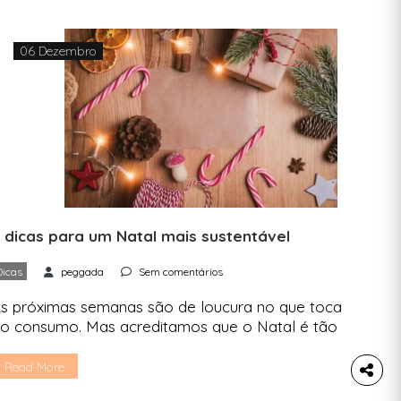
06 Dezembro
 dicas para um Natal mais sustentável
Dicas
peggada
Sem comentários
s próximas semanas são de loucura no que toca
o consumo. Mas acreditamos que o Natal é tão
ais do que comprar o presente certo. Ainda
ssim, também te vamos dar dicas sobre
Read More
ompras. Espreita este artigo se queres ter um