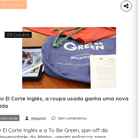
egócio. Alojamentos, lojas de produtos
Read More
cológicos, lojas de roupa em segunda mão, há
m bocadinho de tudo em Aveiro e a Peggada
raz-te alguns exemplos neste artigo. 1. […]
09 Outubro
o El Corte Inglés, a roupa usada ganha uma nova
ida
Publicidade
peggada
Sem comentários
 El Corte Inglés e a To Be Green, spin-off da
niversidade do Minho, uniram esforços para,