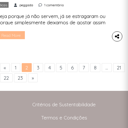
Dicas
peggada
1 comentário
eja porque já não servem, já se estragaram ou
orque simplesmente deixamos de gostar assim
anto deles. Quando os sapatos chegam ao fim
e vida, o que fazer com eles? A Peggada dá-te
Read More
lgumas opções. Arranjar, dar, vender ou deitar
ora. Se chegou a hora de dar seguimento aos
apatos que sabes que já não […]
«
1
2
3
4
5
6
7
8
…
21
22
23
»
Critérios de Sustentabilidade
Termos e Condições