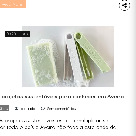
eciclagem para mais 20 autarquias até ao final de
Read More
025. A Associação Industrial e Comercial do Café
AICC) e seis empresas suas associadas lançaram
 Sociedade para a Recolha e […]
10 Outubro
 projetos sustentáveis para conhecer em Aveiro
Dicas
peggada
Sem comentários
s projetos sustentáveis estão a multiplicar-se
or todo o país e Aveiro não foge a esta onda de
uem quer fazer mais do que apenas abrir um