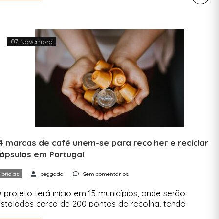
ortugal foi o terceiro Estado-membro da União
uropeia (UE) com menor consumo de sacos de
lástico, numa média de 13 por pessoa, contra 66,6
o […]
07 Novembro
4 marcas de café unem-se para recolher e reciclar
ápsulas em Portugal
Notícias
peggada
Sem comentários
 projeto terá início em 15 municípios, onde serão
nstalados cerca de 200 pontos de recolha, tendo
omo objetivo expandir o sistema de recolha e