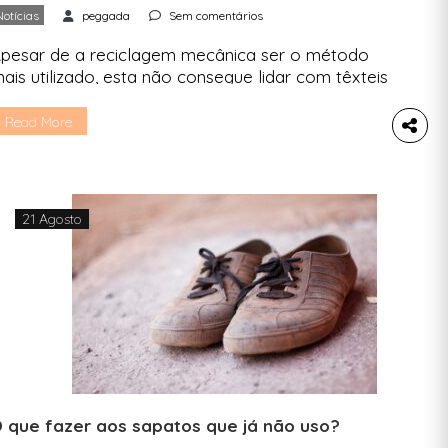
Notícias
peggada
Sem comentários
pesar de a reciclagem mecânica ser o método
ais utilizado, esta não consegue lidar com têxteis
ultifibra. A nova abordagem promete reciclar
ficazmente estes resíduos, podendo ser aplicado
Read More
os resíduos de “fast fashion”. Os cientistas
esenvolveram um novo processo químico que
ermite separar rapidamente fibras mistas que
ompõem a maioria dos têxteis pós-consumo
21 Agosto
como o […]
 que fazer aos sapatos que já não uso?