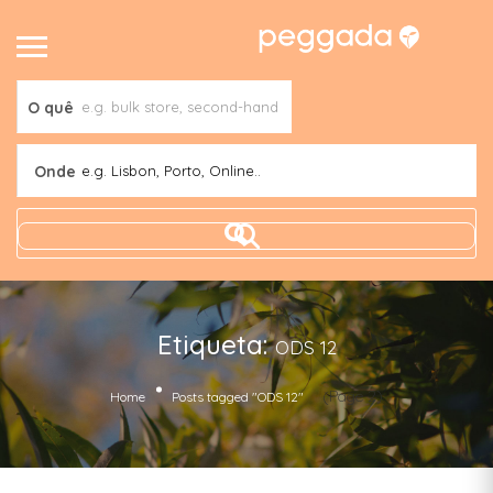
O quê
Onde
e.g. Lisbon, Porto, Online..
Etiqueta:
ODS 12
(Page 2)
Home
Posts tagged "ODS 12"