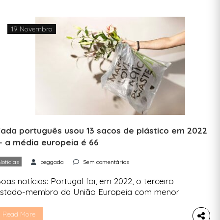
atal mais sustentável. 1. Árvore de Natal. Natural
u artificial? Um estudo da Deco […]
19 Novembro
ada português usou 13 sacos de plástico em 2022
 a média europeia é 66
Notícias
peggada
Sem comentários
oas notícias: Portugal foi, em 2022, o terceiro
stado-membro da União Europeia com menor
onsumo de sacos de plástico, numa média de 13
or pessoa, contra 66,6 no conjunto europeu.
Read More