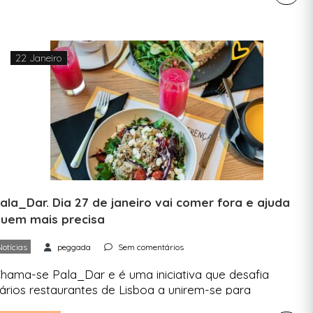
rabalho de setores insustentáveis para novas
unções. A procura por empregos “verdes” tem
indo a aumentar em todo o mundo, de acordo
om o […]
22 Janeiro
ala_Dar. Dia 27 de janeiro vai comer fora e ajuda
uem mais precisa
Notícias
peggada
Sem comentários
hama-se Pala_Dar e é uma iniciativa que desafia
ários restaurantes de Lisboa a unirem-se para
ferecerem refeições solidárias. Basta escolher o