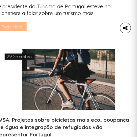
 presidente do Turismo de Portugal esteve no
lanetiers a falar sobre um turismo mais
ustentável. “As pessoas são a base”, refere. Luís
raújo não vê o futuro do turismo sem a palavra
Read More
ustentabilidade agregada. No painel sobre
Inclusive Green Tourism”, a abrir o segundo dia de
lanetiers, o presidente do Turismo de Portugal
omeçou […]
29 Setembro
SA. Projetos sobre bicicletas mais eco, poupança
e água e integração de refugiados vão
epresentar Portugal