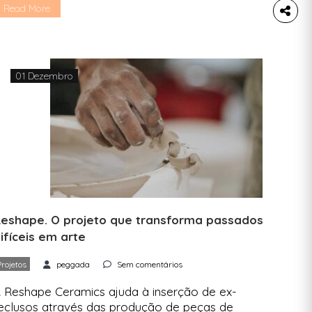
estaurante e a refeição solidária e selecionar a
Read More
ssociação para onde irá 50% do valor pago.
amos marcar já na agenda: dia 27 de janeiro é
ia de comer fora. Pode não haver uma […]
01 Dezembro
eshape. O projeto que transforma passados
ifíceis em arte
Projetos
peggada
Sem comentários
 Reshape Ceramics ajuda à inserção de ex-
eclusos através das produção de peças de