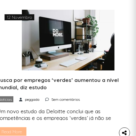
12 Novembro
usca por empregos ‘verdes’ aumentou a nível
undial, diz estudo
Notícias
peggada
Sem comentários
m novo estudo da Deloitte conclui que as
ompetências e os empregos ‘verdes’ já não se
imitam às tradicionais áreas “verdes” da
conomia e que há uma transição de forças de
Read More