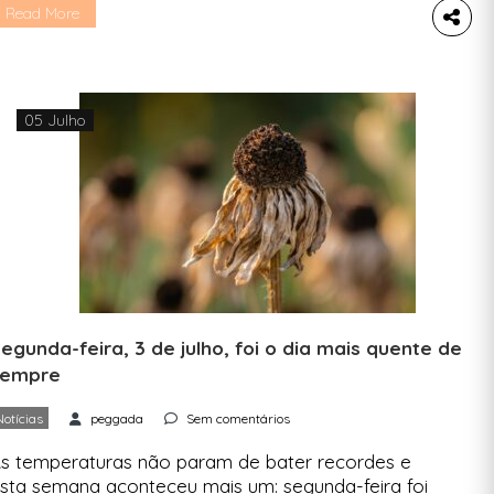
azermos melhor. Aqui seguem algumas dicas
Read More
obre como podemos poupar água no nosso dia
 dia, com mudanças simples de implementar. 1.
nstalar um redutor de caudal […]
05 Julho
egunda-feira, 3 de julho, foi o dia mais quente de
sempre
Notícias
peggada
Sem comentários
s temperaturas não param de bater recordes e
sta semana aconteceu mais um: segunda-feira foi