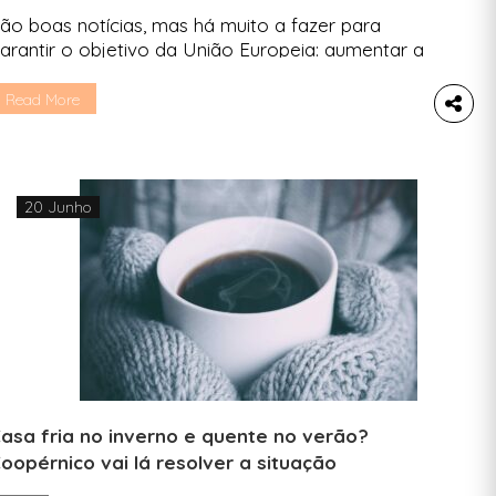
ão boas notícias, mas há muito a fazer para
arantir o objetivo da União Europeia: aumentar a
rodução de energias renováveis para, pelo
enos, 42,5% até 2030. O relatório do Estado do
Read More
lima na Europa de 2022 traz uma boa notícia:
022 foi o ano em que, pela primeira vez, as
nergias renováveis geraram mais […]
20 Junho
asa fria no inverno e quente no verão?
oopérnico vai lá resolver a situação