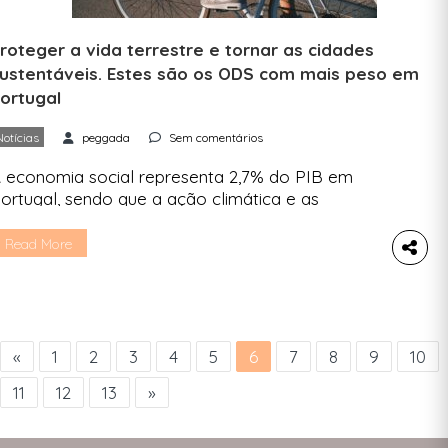
roteger a vida terrestre e tornar as cidades
ustentáveis. Estes são os ODS com mais peso em
ortugal
Notícias
peggada
Sem comentários
 economia social representa 2,7% do PIB em
ortugal, sendo que a ação climática e as
nergias renováveis são os temas menos
esenvolvidos. Em Portugal, e segundo o INE,
Read More
xistem 72 mil entidades que fazem parte da
hamada economia social. A maioria das
rganizações sociais contribui para a proteção
os ecossistemas terrestres e biodiversidade
ODS 15 […]
«
1
2
3
4
5
6
7
8
9
10
11
12
13
»