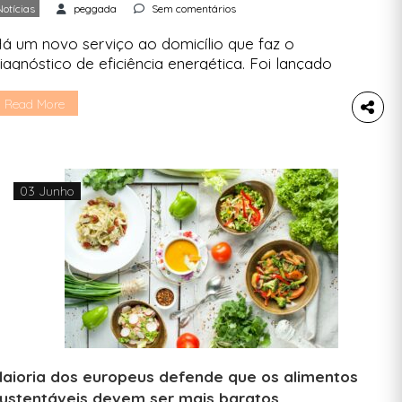
Notícias
peggada
Sem comentários
á um novo serviço ao domicílio que faz o
iagnóstico de eficiência energética. Foi lançado
ela Coopérnico, que quer combater a pobreza
nergética generalizada. É a situação habitual
Read More
ara muitas famílias: uma casa que no inverno é
uito fria e que, no verão, está mais quente do
ue o exterior. A eficiência energética dentro das
…]
03 Junho
aioria dos europeus defende que os alimentos
ustentáveis devem ser mais baratos