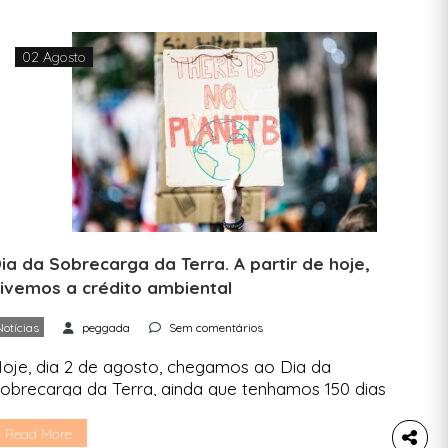
02 Agosto
ia da Sobrecarga da Terra. A partir de hoje,
ivemos a crédito ambiental
Notícias
peggada
Sem comentários
oje, dia 2 de agosto, chegamos ao Dia da
obrecarga da Terra, ainda que tenhamos 150 dias
té ao fim do ano. Ainda que um dia mais tarde do
ue em 2022, já esgotamos os recursos naturais
Read More