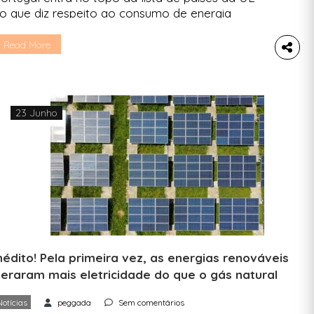
o que diz respeito ao consumo de energia
enovável. Desde 2020, o que coincide com o
nício da pandemia de COVID-19, que o consumo
Read More
e eletricidade gerada por fontes sustentáveis
em vindo a aumentar, segundo dados da
urostat. Este ano, a tendência mantém-se e a […]
23 Junho
nédito! Pela primeira vez, as energias renováveis
eraram mais eletricidade do que o gás natural
Notícias
peggada
Sem comentários