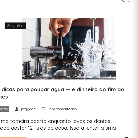
nuais da Terra, e ainda vamos no início de
gosto. Na prática, o Dia de Sobrecarga da Terra
…]
28 Julho
 dicas para poupar água — e dinheiro ao fim do
mês
Dicas
peggada
Sem comentários
ma torneira aberta enquanto lavas os dentes
ode gastar 12 litros de água. Isso a juntar a uma
rise de seca em Portugal dá o mote ideal para