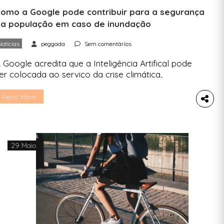
omo a Google pode contribuir para a segurança
a população em caso de inundação
Notícias
peggada
Sem comentários
 Google acredita que a Inteligência Artifical pode
er colocada ao serviço da crise climática,
acilitando a previsão de inundações. Flood Hub é
ma ferramenta de IA lançada pela Google em 80
Read More
aíses e Portugal faz parte da lista. A crise
limática tem vários efeitos devastadores e um
eles são as inundações, cada vez mais […]
29 Maio