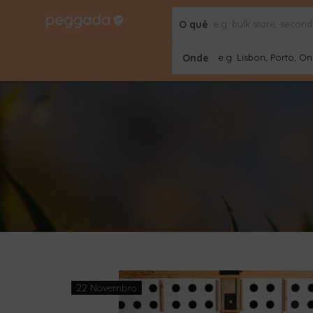
O quê
Onde
e.g. Lisbon, Porto, Onl
22 Novembro