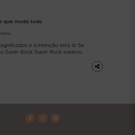
a que muda tudo
tários
significados e a intenção está lá. Se
do Super Bock Super Rock superou
cinto em 48 horas, em grande parte
 climáticas, devemos também atentar a