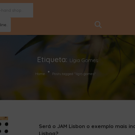
ine..
Etiqueta:
Lígia Gomes
Home
Posts tagged "lígia gomes"
Será o JAM Lisbon o exemplo mais in
Lisboa?