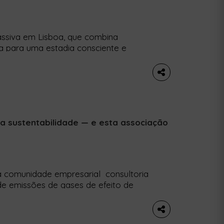
assiva em Lisboa, que combina
ria para uma estadia consciente e
ho, o JAM Lisbon não é apenas um
idade eco friendly em Portugal. Criado
e […]
 sustentabilidade — e esta associação
 à comunidade empresarial consultoria
 de emissões de gases de efeito de
stentabilidade. Para apoiar todas as
ade na União Europeia, que terão de
mbiental e de governança, […]