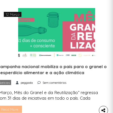
12 Março
ampanha nacional mobiliza o país para o granel o
esperdício alimentar e a ação climática
Notícias
peggada
Sem comentários
Março, Mês do Granel e da Reutilização” regressa
om 31 dias de iniciativas em todo o país. Cada
ortuguês produz, em média, cerca de 42 kg de
esíduos por mês1 , o equivalente a
Read More