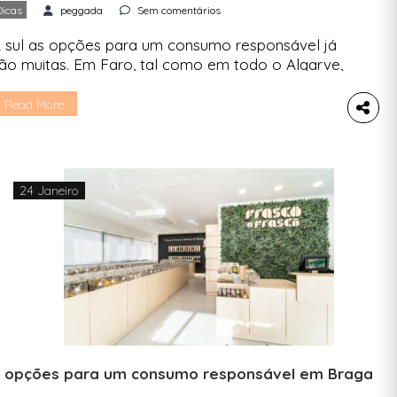
Dicas
peggada
Sem comentários
 sul as opções para um consumo responsável já
ão muitas. Em Faro, tal como em todo o Algarve,
ultiplicam-se as lojas a granel, as lojas de roupa
m segunda mão e a venda de produtos para um
Read More
ia a dia com menos impacto. A Peggada estudou
 mapa da sustentabilidade e diz-te quais são […]
24 Janeiro
 opções para um consumo responsável em Braga