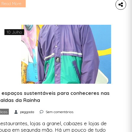
omunicação e mostra-te todos os eventos a
Read More
contecer até dia 31. A campanha internacional
Março, mês do granel e da reutilização” regressa
 Portugal para a 3.ª edição, pelas mãos da
lataforma Liga-Ação, um […]
10 Julho
 espaços sustentáveis para conheceres nas
aldas da Rainha
Dicas
peggada
Sem comentários
estaurantes, lojas a granel, cabazes e lojas de
oupa em segunda mão. Há um pouco de tudo