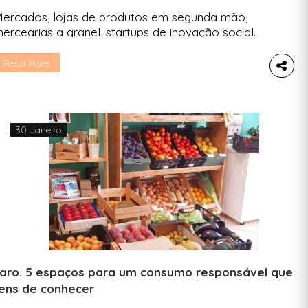
ercados, lojas de produtos em segunda mão,
ercearias a granel, startups de inovação social.
s projetos que nascem com foco na
ustentabilidade ambiental e social não param de
Read More
os surpreender e enchem o país de boas opções
ara o dia a dia. A Linha de Cascais não é exceção
 aquele caminho junto ao Tejo […]
30 Janeiro
aro. 5 espaços para um consumo responsável que
ens de conhecer