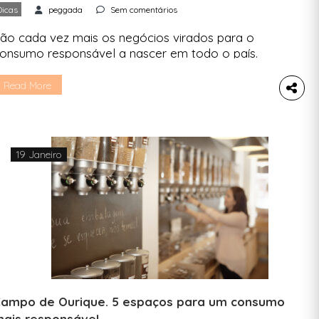
Dicas
peggada
Sem comentários
ão cada vez mais os negócios virados para o
onsumo responsável a nascer em todo o país.
raga segue a tendência e, no distrito, já são
uitas as opções para quem quer ter uma dia a
Read More
ia com menos impacto. Lojas de roupa em
egunda mão, lojas a granel, mercearias… lê este
rtigo se vives […]
19 Janeiro
ampo de Ourique. 5 espaços para um consumo
ais responsável