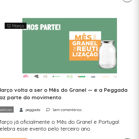
proximadamente 500 kg por ano, segundo o
elatório Anual de Resíduos Urbanos da Agência
ortuguesa do Ambiente (APA). Paralelamente,
uase um quinto […]
12 Março
arço volta a ser o Mês do Granel — e a Peggada
az parte do movimento
Notícias
peggada
Sem comentários
arço já oficialmente o Mês do Granel e Portugal
elebra esse evento pelo terceiro ano
onsecutivo. A Peggada é parceira de