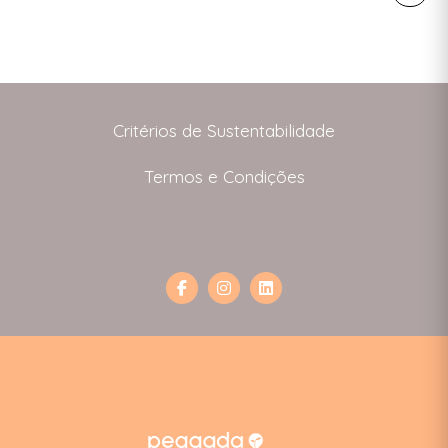
o mudares para uma alimentação de base
egetal reduzes em 50% as emissões que derivam
a produção dos alimentos? Metade. Já […]
Critérios de Sustentabilidade
Termos e Condições