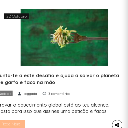
22 Outubro
unta-te a este desafio e ajuda a salvar o planeta
e garfo e faca na mão
Notícias
peggada
3 comentários
ravar o aquecimento global está ao teu alcance.
asta para isso que assines uma petição e faças
mas mudanças na tua alimentação. O poder está
m quem governa, mas também em ti. Sabias que
Read More