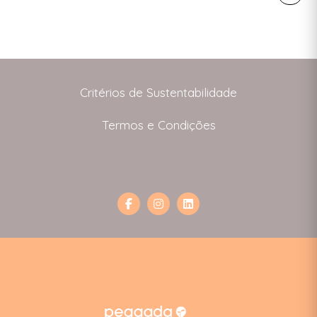
apelarias. Fomos até Alvalade, uma das
reguesias da cidade mais rica no que toca a
egócios sustentáveis e trazemos-te aqueles que
ens mesmo de conhecer. 1. Maria […]
Critérios de Sustentabilidade
Termos e Condições