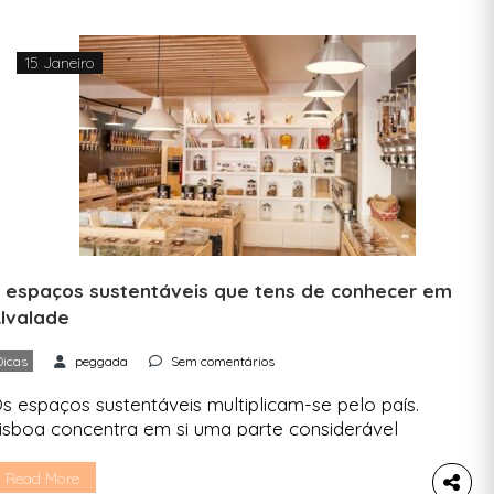
15 Janeiro
 espaços sustentáveis que tens de conhecer em
lvalade
Dicas
peggada
Sem comentários
s espaços sustentáveis multiplicam-se pelo país.
isboa concentra em si uma parte considerável
esses negócios, que vão desde restaurantes,
ojas a granel, lojas de produtos ecológicos e até
Read More