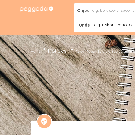
O quê
Onde
e.g. Lisbon, Porto, Onl
Notícias
Home
Releaf Paper. Esta startup ucranian