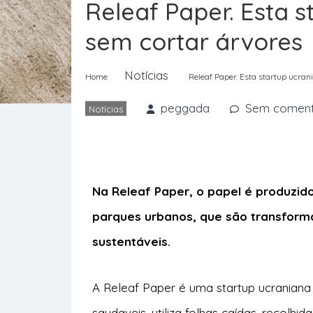
Releaf Paper. Esta s
sem cortar árvores
Notícias
Home
Releaf Paper. Esta startup ucran
peggada
Sem coment
Notícias
Na Releaf Paper, o papel é produzido
parques urbanos, que são transfor
sustentáveis.
A
Releaf Paper
é uma startup ucraniana 
saudaveis, utiliza folhas caídas, recolh