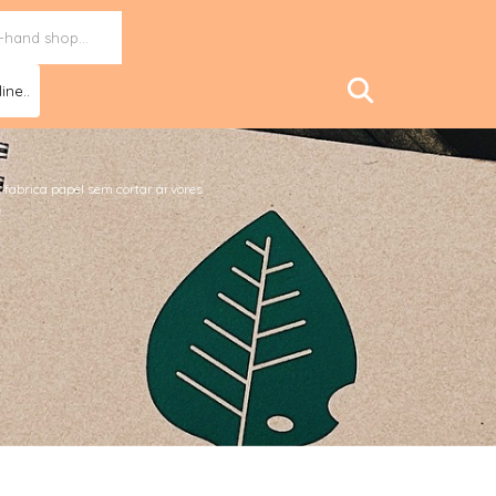
ine..
a fabrica papel sem cortar árvores