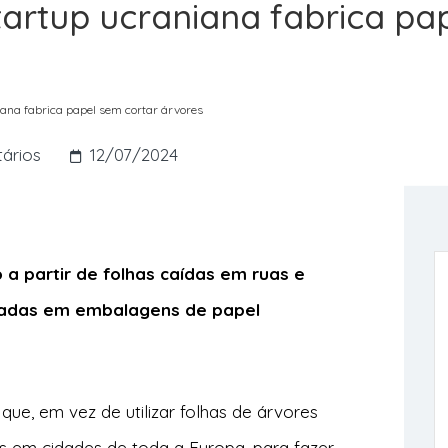
tartup ucraniana fabrica pa
iana fabrica papel sem cortar árvores
ários
12/07/2024
 a partir de folhas caídas em ruas e
madas em embalagens de papel
que, em vez de utilizar folhas de árvores
idas em cidades de toda a Europa, para fazer