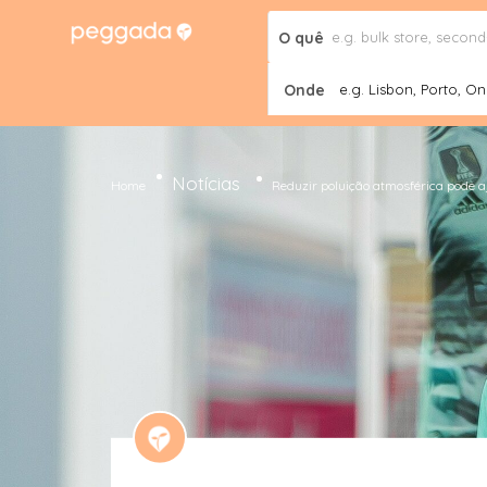
O quê
Onde
e.g. Lisbon, Porto, Onl
Notícias
Home
Reduzir poluição atmosférica pode a