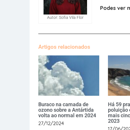
Podes ver m
Autor: Sofia Vila Flor
Artigos relacionados
Buraco na camada de
Há 59 pra
ozono sobre a Antártida
poluição
volta ao normal em 2024
mais cin
2023
27/12/2024
17/06/20