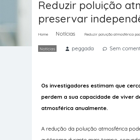
Reduzir poluição at
preservar independê
Notícias
Home
Reduzir poluição atmosférica pod
peggada
Sem coment
Notícias
Os investigadores estimam que cerca
perdem a sua capacidade de viver d
atmosférica anualmente.
A redução da poluição atmosférica pode
autónoma durante mais tempo, segun