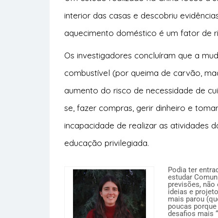
interior das casas e descobriu evidênci
aquecimento doméstico é um fator de ris
Os investigadores concluíram que a mu
combustível (por queima de carvão, mad
aumento do risco de necessidade de cui
se, fazer compras, gerir dinheiro e to
incapacidade de realizar as atividades da
educação privilegiada.
Podia ter entr
estudar Comuni
previsões, não 
ideias e projet
mais parou (qu
poucas porque 
desafios mais “