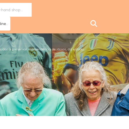
ine..
judar a preservar independência de idosos, diz estudo