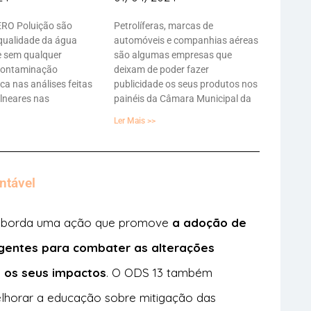
ERO Poluição são
Petrolíferas, marcas de
qualidade da água
automóveis e companhias aéreas
 e sem qualquer
são algumas empresas que
 contaminação
deixam de poder fazer
ca nas análises feitas
publicidade os seus produtos nos
lneares nas
painéis da Câmara Municipal da
Ler Mais >>
ntável
 aborda uma ação que promove
a adoção de
gentes para combater as alterações
e os seus impactos
. O ODS 13 também
lhorar a educação sobre mitigação das