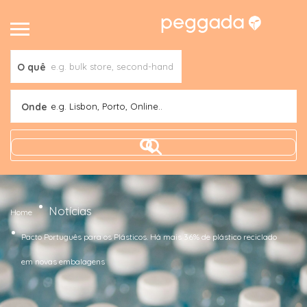
O quê
Onde
e.g. Lisbon, Porto, Online..
Notícias
Home
Pacto Português para os Plásticos. Há mais 36% de plástico reciclado
em novas embalagens