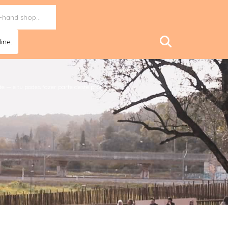
ine..
e — e tu podes fazer parte deste projeto