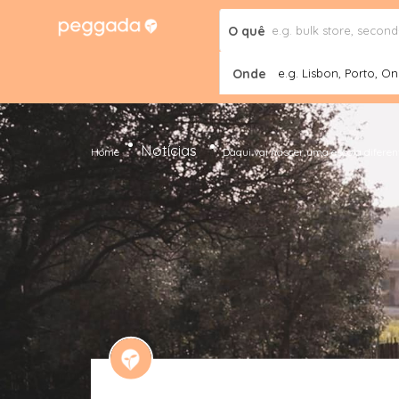
O quê
Onde
e.g. Lisbon, Porto, Onl
Notícias
Home
Daqui vai nascer uma escola diferent