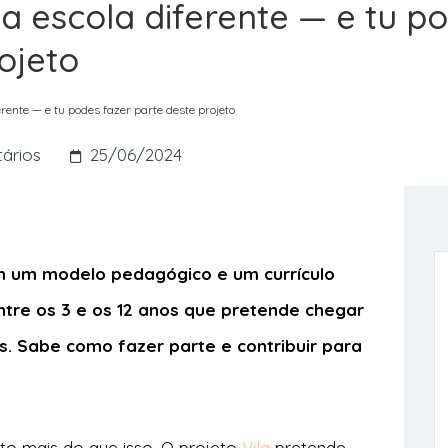
a escola diferente — e tu p
ojeto
rente — e tu podes fazer parte deste projeto
ários
25/06/2024
 um modelo pedagógico e um currículo
entre os 3 e os 12 anos que pretende chegar
s. Sabe como fazer parte e contribuir para
ito mais do que isso. O projeto
Vila
pretende