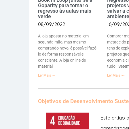
Goparity para tornar o
projetos 
regresso às aulas mais
salvar a c
verde
ambient
08/09/2022
16/09/20
A loja aposta no material em
Comprar mat
segunda mão, mas mesmo
metade do pr
comprando novo, é possível fazê-
tens de expl
lo de forma responsável e
projetos qu
consciente. A loja online de
economia ci
material
tudo. Setem
Ler Mais >>
Ler Mais >>
Objetivos de Desenvolvimento Suste
Este artigo
aprendizage