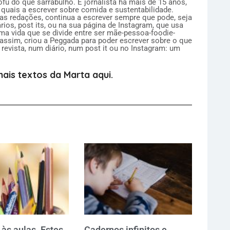
fu do que sarrabulho. É jornalista há mais de 15 anos,
 quais a escrever sobre comida e sustentabilidade.
das redações, continua a escrever sempre que pode, seja
ários, post its, ou na sua página de Instagram, que usa
uma vida que se divide entre ser mãe-pessoa-foodie-
 assim, criou a Peggada para poder escrever sobre o que
revista, num diário, num post it ou no Instagram: um
ais textos da Marta aqui.
às aulas. Estes
Cadernos infinitos e