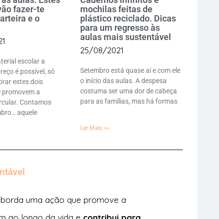
vão fazer-te
mochilas feitas de
arteira e o
plástico reciclado. Dicas
e
para um regresso às
aulas mais sustentável
21
25/08/2021
erial escolar a
Setembro está quase aí e com ele
eço é possível, só
o início das aulas. A despesa
orar estes dois
costuma ser uma dor de cabeça
e promovem a
para as famílias, mas há formas
rcular. Contamos
bro… aquele
Ler Mais >>
ntável
 aborda uma ação que promove a
m ao longo da vida e
contribui para