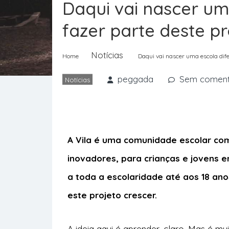
Daqui vai nascer um
fazer parte deste pr
Notícias
Home
Daqui vai nascer uma escola dife
peggada
Sem coment
Notícias
A Vila é uma comunidade escolar com
inovadores, para crianças e jovens 
a
toda a escolaridade até aos 18 ano
este
projeto crescer.
A ideia aqui é aprender, claro. Mas é mu