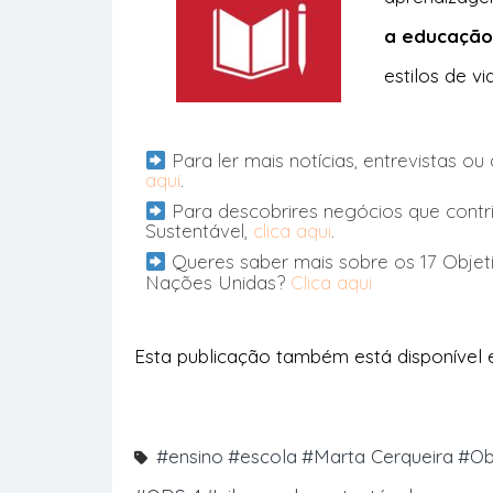
a educação
estilos de vi
Para ler mais notícias, entrevistas o
aqui
.
Para descobrires negócios que contr
Sustentável,
clica aqui
.
Queres saber mais sobre os 17 Objet
Nações Unidas?
Clica aqui
Esta publicação também está disponível
#ensino
#escola
#Marta Cerqueira
#Ob