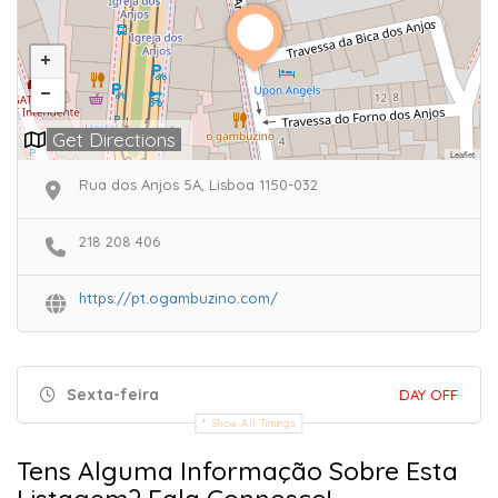
Get Directions
Leaflet
Rua dos Anjos 5A, Lisboa 1150-032
218 208 406
https://pt.ogambuzino.com/
Sexta-feira
DAY OFF
Show All Timings
Tens Alguma Informação Sobre Esta