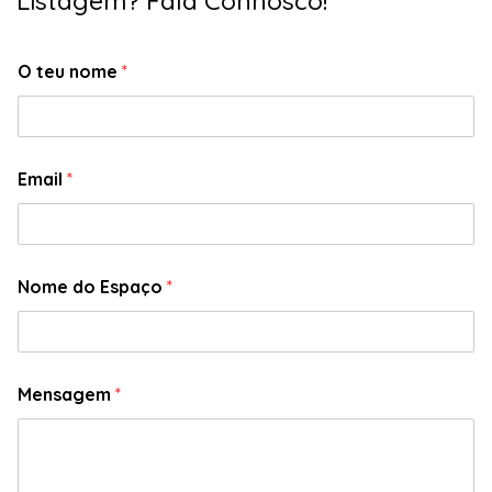
Listagem? Fala Connosco!
O teu nome
*
Email
*
Nome do Espaço
*
Mensagem
*