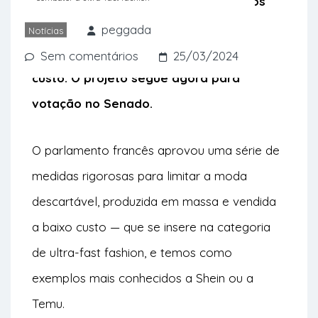
incluem a proibição da publicidade aos
têxteis mais baratos e uma taxa
peggada
Notícias
ambiental sobre os artigos de baixo
Sem comentários
25/03/2024
custo. O projeto segue agora para
votação no Senado.
O parlamento francês aprovou uma série de
medidas rigorosas para limitar a moda
descartável, produzida em massa e vendida
a baixo custo — que se insere na categoria
de ultra-fast fashion, e temos como
exemplos mais conhecidos a Shein ou a
Temu.