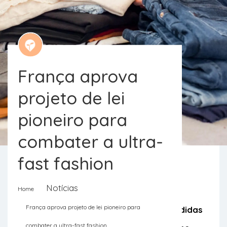
França aprova
projeto de lei
pioneiro para
combater a ultra-
fast fashion
Notícias
Home
França a fazer história no que toca à
França aprova projeto de lei pioneiro para
produção de roupa. As principais medidas
combater a ultra-fast fashion