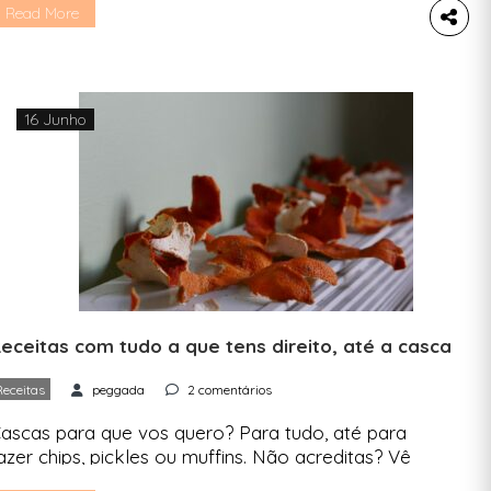
m Lisboa, a cidade de Lisboa, apenas 3% dos
Read More
difícios de escritórios tem hoje certificação de
ustentabilidade. Esta informação é revelada pela
mpresa de serviços de imobiliário e gestão de
nvestimento JLL, cujos […]
16 Junho
eceitas com tudo a que tens direito, até a casca
Receitas
peggada
2 comentários
ascas para que vos quero? Para tudo, até para
azer chips, pickles ou muffins. Não acreditas? Vê
stas receitas. Sempre nos ensinaram a