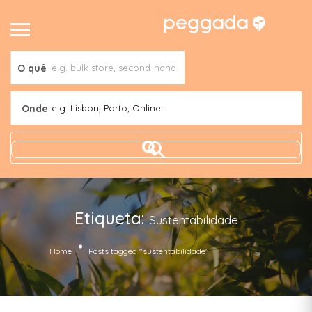
O quê
Onde
e.g. Lisbon, Porto, Online..
Etiqueta:
Sustentabilidade
(Page 12)
Home
Posts tagged "sustentabilidade"