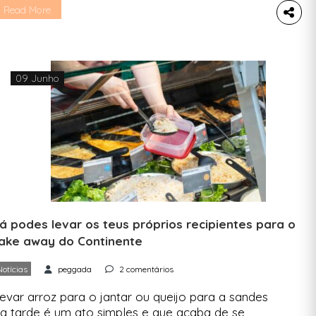
escascar a maçã antes de comer ou a curgete
Read More
ntes de colocar na sopa. Mas se formos
erguntar às nossas mães e avós “porquê” não
erão uma resposta. Tornou-se um hábito, no […]
09 Junho
á podes levar os teus próprios recipientes para o
ake away do Continente
Notícias
peggada
2 comentários
evar arroz para o jantar ou queijo para a sandes
a tarde é um ato simples e que acaba de se