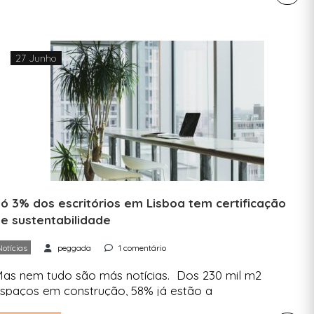
CVRA), esta distinção reconhece produtores da
egião que cumpram com os 171 requisitos
stabelecidos pelo Programa de Sustentabilidade
os Vinhos do Alentejo (PSVA). O selo de
27 Junho
rodução […]
ó 3% dos escritórios em Lisboa tem certificação
e sustentabilidade
Notícias
peggada
1 comentário
as nem tudo são más notícias. Dos 230 mil m2
spaços em construção, 58% já estão a
onsiderar obter certificações de sustentabilidade