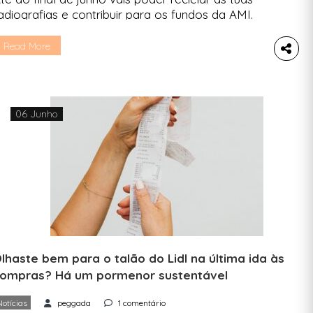
adiografias e contribuir para os fundos da AMI.
abe como. Sem rodeios, vamos direito ao
onto: se tens radiografias de que não precisas ou
Read More
á inválidas em casa, basta entregá-las numa
armácia e voilà: seguem caminho para a
eciclagem e evitam danos para o planeta. […]
06 Junho
lhaste bem para o talão do Lidl na última ida às
ompras? Há um pormenor sustentável
Notícias
peggada
1 comentário