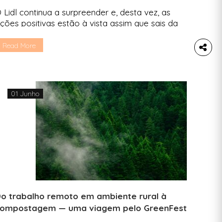
 Lidl continua a surpreender e, desta vez, as
ções positivas estão à vista assim que sais da
oja. Nunca reparaste? Contamos-te tudo. Não é
ovidade que o Lidl tem apostado cada vez mais
Read More
m práticas sustentáveis. A mais recente aposta, e
ue vais poder ver na próxima ida às compras,
eflete-se nos talões. Não, […]
01 Junho
o trabalho remoto em ambiente rural à
ompostagem — uma viagem pelo GreenFest