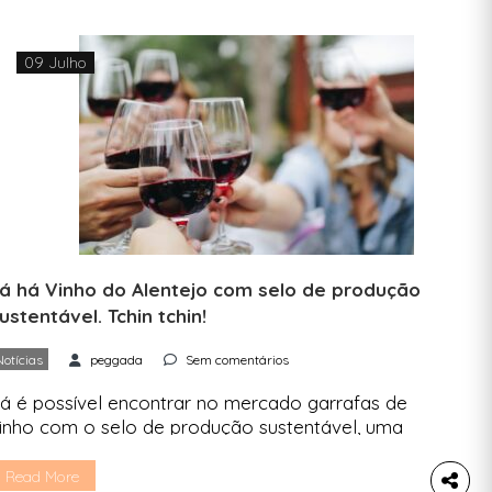
09 Julho
á há Vinho do Alentejo com selo de produção
ustentável. Tchin tchin!
Notícias
peggada
Sem comentários
á é possível encontrar no mercado garrafas de
inho com o selo de produção sustentável, uma
ertificação inédita em Portugal. Com a assinatura
a Comissão Vitivinícola Regional Alentejana
Read More