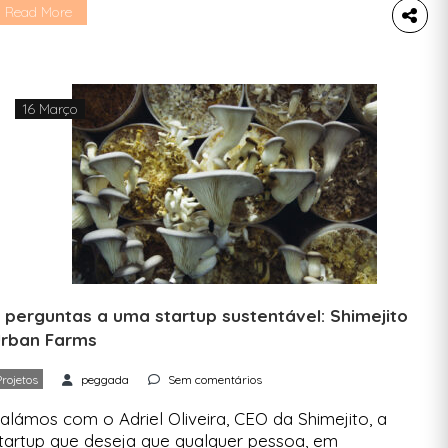
s move e o que podemos deles esperar. Uma
Read More
ez por semana, uma startup, uma entrevista,
inco perguntas. Falámos com Carla Portela,
undadora do Beat the Butt, a startup […]
16 Março
 perguntas a uma startup sustentável: Shimejito
rban Farms
Projetos
peggada
Sem comentários
alámos com o Adriel Oliveira, CEO da Shimejito, a
tartup que deseja que qualquer pessoa, em