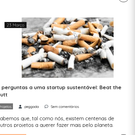
laneta. “Ei, tu! Sim, tu. Pára de ser tão miserável o
empo todo. Sabias que há literalmente milhares
e pessoas por aí a trabalhar em soluções
lucinantes para […]
23 Março
 perguntas a uma startup sustentável: Beat the
utt
Projetos
peggada
Sem comentários
abemos que, tal como nós, existem centenas de
utros projetos a querer fazer mais pelo planeta.
omos ter com eles para saber mais sobre o que