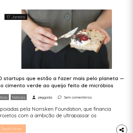
17 Janeiro
0 startups que estão a fazer mais pelo planeta —
o cimento verde ao queijo feito de micróbios
,
Dicas
Notícias
peggada
Sem comentários
poiadas pela Norrsken Foundation, que financia
rojetos com a ambição de ultrapassar os
aiores desafios do mundo, estas startups
ostram que ideias não faltam para salvar o
Read More