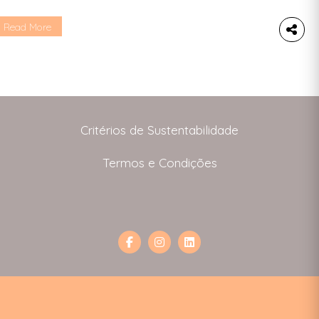
ualquer lugar seja capaz de ter a sua própria
rban Farm.
Read More
Critérios de Sustentabilidade
Termos e Condições