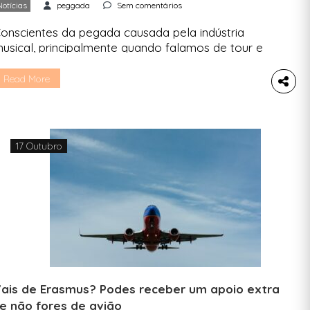
Notícias
peggada
Sem comentários
onscientes da pegada causada pela indústria
usical, principalmente quando falamos de tour e
estivais, o movimento Music Declares Emergency
sa a música como meio de conectar e inspirar as
Read More
essoas a agir pelo futuro do planeta. Ninguém
ica de fora na luta contra as alterações
limáticas, nem mesmo a música. Aliás, nada
omo um conceito […]
17 Outubro
ais de Erasmus? Podes receber um apoio extra
e não fores de avião