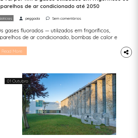
parelhos de ar condicionado até 2050
Notícias
peggada
Sem comentários
s gases fluorados — utilizados em frigoríficos,
parelhos de ar condicionado, bombas de calor e
quipamentos de proteção contra incêndio — vão
er gradualmente eliminados até 2050. O
Read More
onselho da União Europeia (UE) e o Parlamento
uropeu chegaram a acordo sobre a eliminação
e gases fluorados, utilizados em
letrodomésticos comuns, como frigoríficos,
01 Outubro
parelhos de ar […]