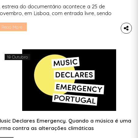
 estreia do documentário acontece a 25 de
ovembro, em Lisboa, com entrada livre, sendo
epois exibido no Porto, em Faro e em Setúbal
ntes de ser disponibilizado online em abril de
Read More
024 “Carne: a pegada insustentável” é o primeiro
ocumentário português a abordar a urgência de
ma mudança nos padrões de alimentação da
opulação […]
18 Outubro
usic Declares Emergency. Quando a música é uma
rma contra as alterações climáticas