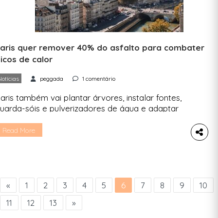
aris quer remover 40% do asfalto para combater
icos de calor
Notícias
peggada
1 comentário
aris também vai plantar árvores, instalar fontes,
uarda-sóis e pulverizadores de água e adaptar
s edifícios para enfrentar temperaturas que
oderão chegar aos 50 ºC. A cidade de Paris quer
Read More
emover 40% do asfalto e repensar a sua
rquitetura e a vegetação para combater o calor
o futuro. Paris quer plantar 170 mil árvores até […]
«
1
2
3
4
5
6
7
8
9
10
11
12
13
»