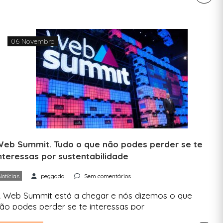
ma estadia mais sustentável. O foco está virado
ara o Parque das Nações, mas fora do mundo
e startups que lá vive durante […]
06 Novembro
eb Summit. Tudo o que não podes perder se te
nteressas por sustentabilidade
Notícias
peggada
Sem comentários
 Web Summit está a chegar e nós dizemos o que
ão podes perder se te interessas por
ustentabilidade. Vêm aí dezenas de talks,