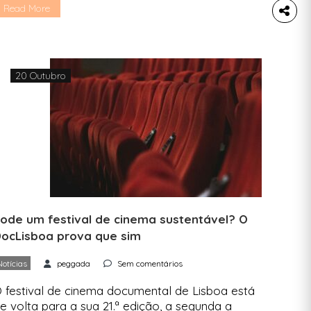
alestras e workshops numa das semanas mais
Read More
speradas do ano em Lisboa. Se te interessas por
ustentabilidade, existem dezenas de opções a
reencher em três dias de Web Summit. A
eggada […]
20 Outubro
ode um festival de cinema sustentável? O
ocLisboa prova que sim
Notícias
peggada
Sem comentários
 festival de cinema documental de Lisboa está
e volta para a sua 21.ª edição, a segunda a