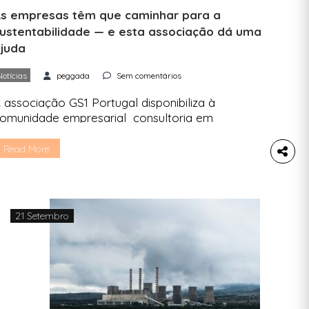
s empresas têm que caminhar para a
ustentabilidade — e esta associação dá uma
juda
Notícias
peggada
Sem comentários
 associação GS1 Portugal disponibiliza à
omunidade empresarial consultoria em
tandards e rastreabilidade, cálculo de emissões
e gases de efeito de estufa ou realização de
Read More
elatórios de sustentabilidade. Para apoiar todas
s pequenas e médias empresas com atividade na
nião Europeia, que terão de reportar o seu risco
 impacto social, ambiental e de governança, […]
21 Setembro