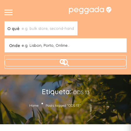
O quê
Onde
e.g. Lisbon, Porto, Online..
Etiqueta:
ODS 13
(Page 6)
Home
Posts tagged "ODS 13"