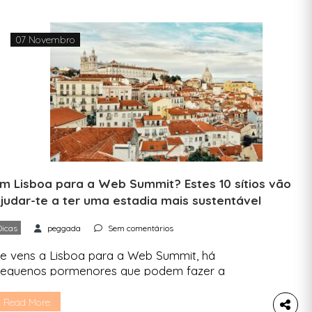
07 Novembro
m Lisboa para a Web Summit? Estes 10 sítios vão
judar-te a ter uma estadia mais sustentável
Dicas
peggada
Sem comentários
e vens a Lisboa para a Web Summit, há
equenos pormenores que podem fazer a
iferença. A Peggada criou um mini guia com os
egócios que podes conhecer e apoiar para teres
Read More