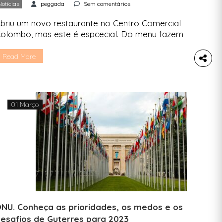
Notícias
peggada
Sem comentários
briu um novo restaurante no Centro Comercial
olombo, mas este é espcecial. Do menu fazem
arte várias formas de ajudar a combater a fome
o Corno de África. Abrir mais um restaurante na
Read More
raça de restauração de um centro comercial não
eria propriamente notícia, muito menos na
eggada. No entanto, este é diferente e merece
…]
01 Março
NU. Conheça as prioridades, os medos e os
esafios de Guterres para 2023