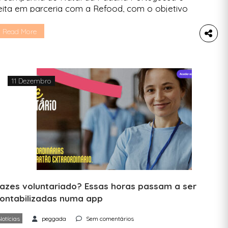
eita em parceria com a Refood, com o objetivo
e angariar novos voluntários para envolver cada
ais pessoas no combate ao desperdício
Read More
limentar. A Peggada sentou-se a conversar com
unter Hadler, fundador da Refood, e com Rita
eto, diretora de marketing e comunicação da
adaria Portuguesa, sobre […]
11 Dezembro
azes voluntariado? Essas horas passam a ser
ontabilizadas numa app
Notícias
peggada
Sem comentários