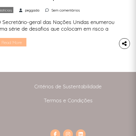
Notícias
peggada
Sem comentários
 Secretário-geral das Nações Unidas enumerou
ma série de desafios que colocam em risco a
ustentabilidade de várias partes do globo e das
erações futuras. António Guterres, ao dirigir-se à
Read More
ssembleia Geral em Nova Iorque, em Fevereiro,
pelou a uma acção urgente para fazer frente a
lagelos como as guerras, a emergência climática,
 a […]
Critérios de Sustentabilidade
Termos e Condições