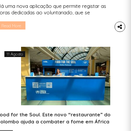
á uma nova aplicação que permite registar as
oras dedicadas ao voluntariado, que se
onvertem em vantagens para as organizações
nde o fazem. O Dia do Voluntariado, que se
Read More
ssinala a 5 de dezembro, foi o mote para o
ançamento de algo inovador nesta área: uma
plicação que permite o registo de todos aqueles
ue […]
11 Agosto
ood for the Soul. Este novo “restaurante” do
olombo ajuda a combater a fome em África