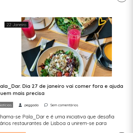
estaurante todos têm lugar à mesa. O “The Long
able” está a revolucionar a restauração britânica
 e até mundial — ao criar […]
22 Janeiro
ala_Dar. Dia 27 de janeiro vai comer fora e ajuda
uem mais precisa
Notícias
peggada
Sem comentários
hama-se Pala_Dar e é uma iniciativa que desafia
ários restaurantes de Lisboa a unirem-se para
ferecerem refeições solidárias. Basta escolher o