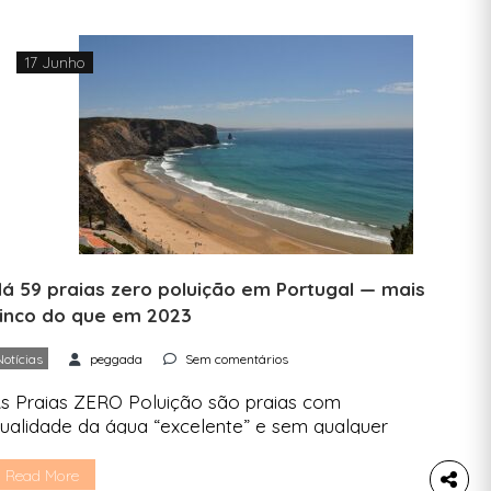
17 Junho
á 59 praias zero poluição em Portugal — mais
inco do que em 2023
Notícias
peggada
Sem comentários
s Praias ZERO Poluição são praias com
ualidade da água “excelente” e sem qualquer
estígio de contaminação microbiológica nas
nálises feitas às águas balneares nas últimas três
Read More