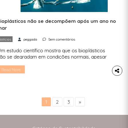
ioplásticos não se decompõem após um ano no
mar
Notícias
peggada
Sem comentários
m estudo científico mostra que os bioplásticos
ão se degradam em condições normais, apesar
e serem promovidos como biodegradáveis pelos
abricantes. Um dos principais bioplásticos
Read More
tilizados em têxteis, toalhitas, copos descartáveis
 outros objetos não se degrada tão facilmente,
o contrário do que afirmam as várias indústrias.
e acordo com o estudo “Não tão biodegradável:
…]
1
2
3
»