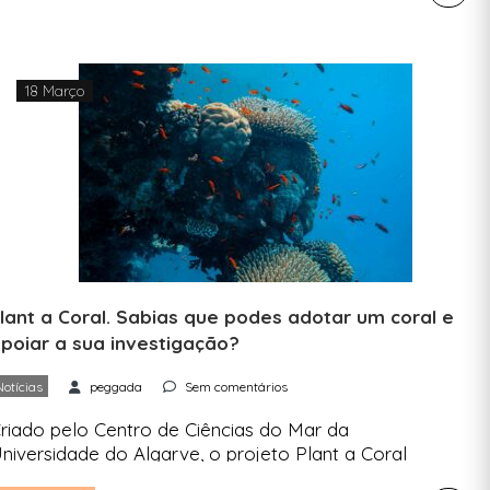
pocas balneares. A associação ambientalista
ERO identificou as praias portuguesas que, ao
ongo das três últimas épocas balneares, não só
iveram sempre classificação “Excelente” em
18 Março
ermos de qualidade […]
lant a Coral. Sabias que podes adotar um coral e
poiar a sua investigação?
Notícias
peggada
Sem comentários
riado pelo Centro de Ciências do Mar da
niversidade do Algarve, o projeto Plant a Coral
isa resgatar os espécimes capturados