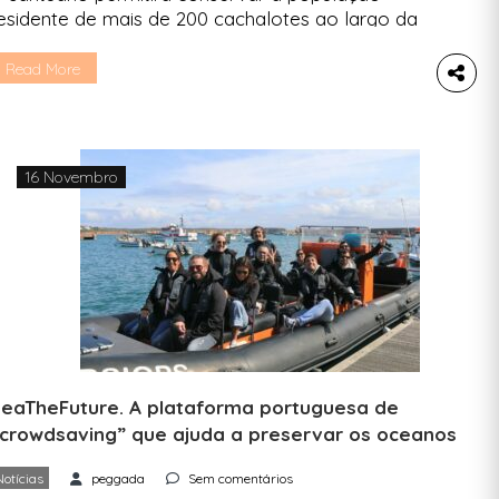
esidente de mais de 200 cachalotes ao largo da
lha caribenha Dominica e sequestrar carbono no
undo do oceano. A Dominica, Estado-ilha das
Read More
araíbas, vai criar a primeira área marinha
rotegida do mundo para os cachalotes ao largo
a ilha. Trata-se de um dos poucos países onde
á uma […]
16 Novembro
eaTheFuture. A plataforma portuguesa de
crowdsaving” que ajuda a preservar os oceanos
Notícias
peggada
Sem comentários