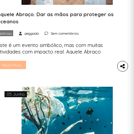
quele Abraço. Dar as mãos para proteger os
oceanos
Notícias
peggada
Sem comentários
ste é um evento simbólico, mas com muitas
tividades com impacto real. Aquele Abraço
onvida as pessoas a unirem-se pela proteção
os oceanos, num dia com yoga, recolha de
Read More
esíduos e exposições. No dia 13 de junho, há um
vento que te propõe um contacto direto com o
ar e com quem o quer proteger. […]
05 Junho