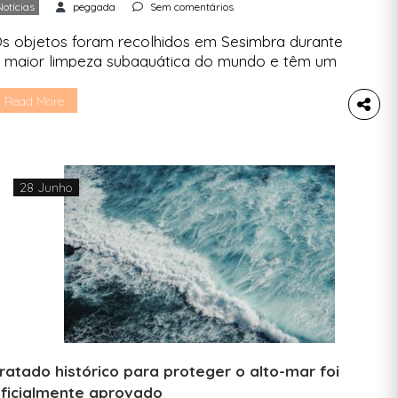
Notícias
peggada
Sem comentários
s objetos foram recolhidos em Sesimbra durante
 maior limpeza subaquática do mundo e têm um
usto simbólico, que corresponde ao tempo que
evariam a decompor-se na natureza. Um
Read More
omputador portátil, um tambor de máquina de
avar roupa, um boneco Darth Vader e um triciclo.
stes foram alguns dos objetos lançados ao mar
 que […]
28 Junho
ratado histórico para proteger o alto-mar foi
ficialmente aprovado