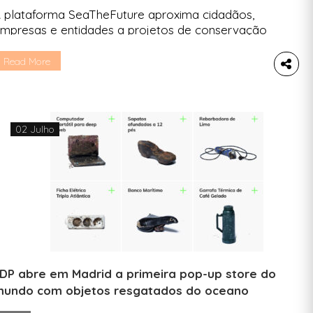
 plataforma SeaTheFuture aproxima cidadãos,
mpresas e entidades a projetos de conservação
e todo o mundo, garantindo que todos os fundos
ão rastreados da origem até ao seu destino final.
Read More
 preservação dos oceanos é um dos Objetivos
e Desenvolvimento Sustentável com menor
inanciamento à escala global. Para inverter este
enário, foi criada a SeaTheFuture, […]
02 Julho
DP abre em Madrid a primeira pop-up store do
undo com objetos resgatados do oceano