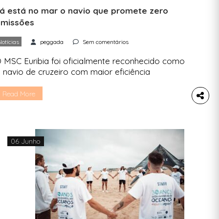
á está no mar o navio que promete zero
missões
Notícias
peggada
Sem comentários
 MSC Euribia foi oficialmente reconhecido como
 navio de cruzeiro com maior eficiência
nergética de todos os tempos. É um gigante do
ar. Tem capacidade para mais de 8 mil
Read More
assageiros e, mais importante do que isso,
romete viagens com zero emissões. O MSC
uribia é movido a LNG, o combustível mais limpo
 […]
06 Junho