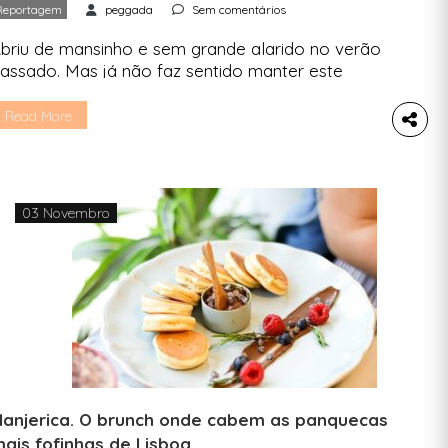
Reportagem
peggada
Sem comentários
briu de mansinho e sem grande alarido no verão
assado. Mas já não faz sentido manter este
estaurante em segredo. Vamos todos conhecer
elhor o Loop. A ideia é tomar o pequeno-
Read More
lmoço? Conta com pão de fermentação natural,
ompotas caseiras feitas com fruta da época e
afé de especialidade. Afinal o que procuras já é
…]
03 Novembro
anjerica. O brunch onde cabem as panquecas
ais fofinhas de Lisboa