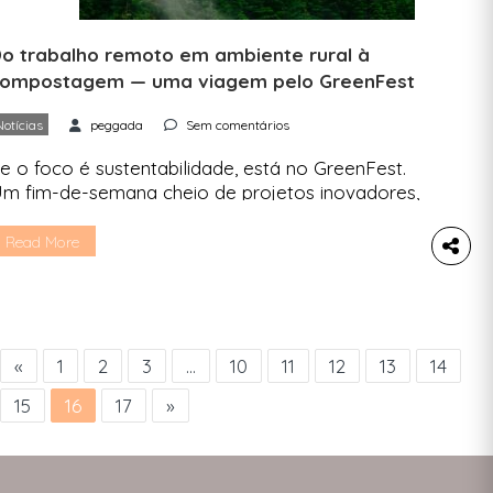
o trabalho remoto em ambiente rural à
ompostagem — uma viagem pelo GreenFest
Notícias
peggada
Sem comentários
e o foco é sustentabilidade, está no GreenFest.
m fim-de-semana cheio de projetos inovadores,
 debates sobre transformações ambientais,
ocietais e económicas. Este fim-de-semana foi
Read More
arcado por mais uma edição de GreenFest, um
os maiores movimentos de sustentabilidade do
aís. Aqui, é debatido o que de melhor se faz nas
ertentes ambiental, social, económica e cultural.
…]
«
1
2
3
…
10
11
12
13
14
15
16
17
»