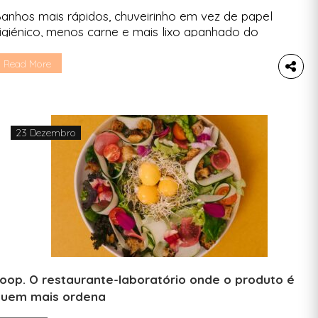
anhos mais rápidos, chuveirinho em vez de papel
igiénico, menos carne e mais lixo apanhado do
hão. Conhece os compromissos da Peggada
ara 2022. Marta Cerqueira O maior desafio para
Read More
im continua a ser o consumo de água. É por isso
ue juntarei todas as minhas energias sustentáveis
um só foco: fechar a torneira. Adoro […]
23 Dezembro
oop. O restaurante-laboratório onde o produto é
uem mais ordena