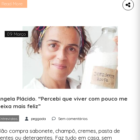
s move e o que podemos deles esperar. Uma
Read More
ez por semana, uma startup, uma entrevista,
inco perguntas. Falámos com Carla Portela,
undadora do Beat the Butt, a startup […]
09 Março
ngela Plácido. “Percebi que viver com pouco me
eixa mais feliz”
Entrevistas
peggada
Sem comentários
ão compra sabonete, champô, cremes, pasta de
entes ou detergentes. Faz tudo em casa, sem