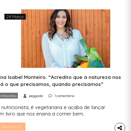
24 Março
na Isabel Monteiro. “Acredito que a natureza nos
á o que precisamos, quando precisamos”
Entrevistas
peggada
1 comentário
 nutricionista, é vegetariana e acaba de lançar
m livro que nos ensina a comer bem,
proveitando o que é da época e sem
esperdiçar o importante. Vê aqui a nossa
Read More