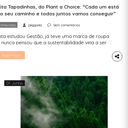
ita Tapadinhas, do Plant a Choice: “Cada um está
o seu caminho e todos juntos vamos conseguir”
Entrevistas
peggada
Sem comentários
ita estudou Gestão, já teve uma marca de roupa
 nunca pensou que a sustentabilidade viria a ser
 seu trabalho. Mas é. Em 2019 o chip mudou e
gora é através da página Plant a Choice que
Read More
ivulga vídeos educativos, dicas, além de
romover os ebooks e workshops que preparou
ara ajudar cada vez […]
01 Junho