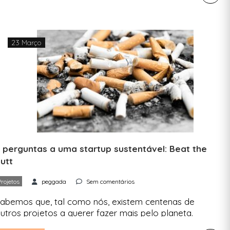
onversa com a Ana Isabel Monteiro, mais
onhecida como Laranja Lima. É daquelas
utricionistas que não come só alfaces nem nos
rega moralismos em […]
23 Março
 perguntas a uma startup sustentável: Beat the
utt
Projetos
peggada
Sem comentários
abemos que, tal como nós, existem centenas de
utros projetos a querer fazer mais pelo planeta.
omos ter com eles para saber mais sobre o que