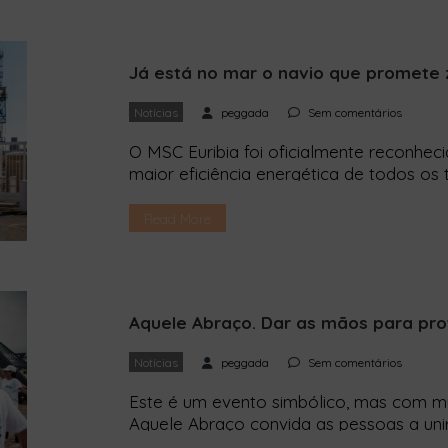
[…]
Já está no mar o navio que promete
Notícias
peggada
Sem comentários
O MSC Euribia foi oficialmente reconhe
maior eficiência energética de todos os
capacidade para mais de 8 mil passageir
promete viagens com zero emissões. O 
Read More
combustível mais limpo e […]
Aquele Abraço. Dar as mãos para pr
Notícias
peggada
Sem comentários
Este é um evento simbólico, mas com mu
Aquele Abraço convida as pessoas a un
num dia com yoga, recolha de resíduos e