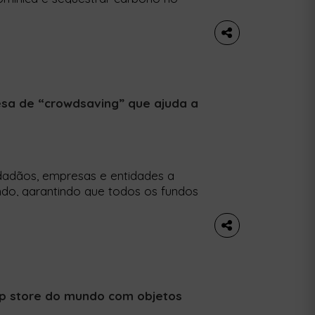
 das Caraíbas, vai criar a primeira
 cachalotes ao largo da ilha. Trata-
a […]
sa de “crowdsaving” que ajuda a
dadãos, empresas e entidades a
do, garantindo que todos os fundos
tino final. A preservação dos
olvimento Sustentável com menor
ter este cenário, foi criada a
up store do mundo com objetos