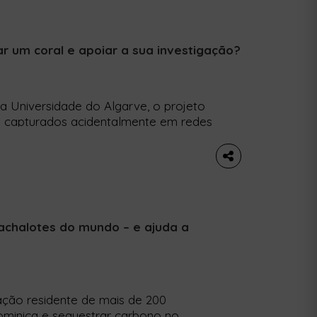
ar um coral e apoiar a sua investigação?
a Universidade do Algarve, o projeto
es capturados acidentalmente em redes
tífico sobre os corais existentes na
o de Ciências do Mar (CCMAR) da
 […]
cachalotes do mundo – e ajuda a
ação residente de mais de 200
ominica e sequestrar carbono no