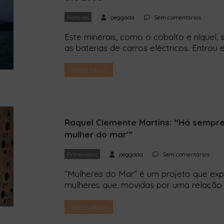
Notícias
peggada
Sem comentários
Este minerais, como o cobalto e níquel, 
as baterias de carros eléctricos. Entrou em
a moratória sobre a mineração em mar 
Assim, Portugal é o primeiro país a con
Read More
marinhos contra esta […]
Raquel Clemente Martins: “Há sempr
mulher do mar'”
Entrevistas
peggada
Sem comentários
“Mulheres do Mar” é um projeto que expl
mulheres que, movidas por uma relação
dedicar as suas vidas à proteção dos o
da Agenda 2030, a iniciativa centra-se 
Read More
sustentável 5 (promoção da igualdade d