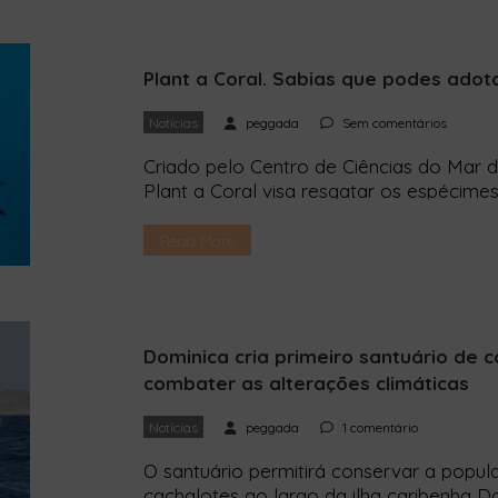
Plant a Coral. Sabias que podes adot
Notícias
peggada
Sem comentários
Criado pelo Centro de Ciências do Mar d
Plant a Coral visa resgatar os espécim
de pesca e aumentar o conhecimento cien
costa portuguesa. Uma equipa do Centr
Read More
Universidade do Algarve criou o “Plant a
Dominica cria primeiro santuário de 
combater as alterações climáticas
Notícias
peggada
1 comentário
O santuário permitirá conservar a popul
cachalotes ao largo da ilha caribenha D