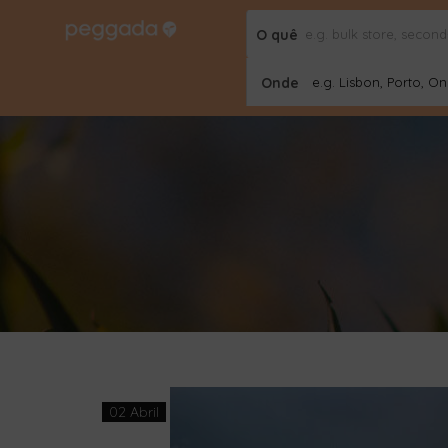
O quê
Onde
e.g. Lisbon, Porto, Onl
02 Abril