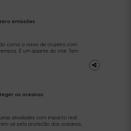
 zero emissões
cido como o navio de cruzeiro com
 tempos. É um gigante do mar. Tem
os e, mais importante do que isso,
MSC Euribia é movido a LNG, o
oteger os oceanos
itas atividades com impacto real.
irem-se pela proteção dos oceanos,
 exposições. No dia 13 de junho, há