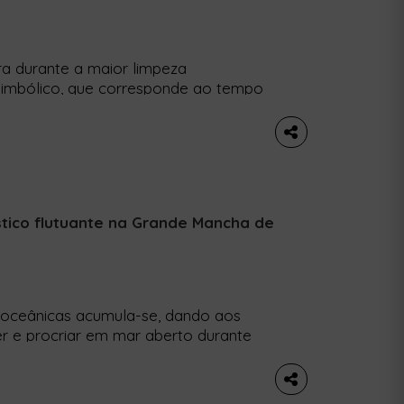
a durante a maior limpeza
imbólico, que corresponde ao tempo
a. Um computador portátil, um tambor
rth Vader e um triciclo. Estes foram
ue […]
stico flutuante na Grande Mancha de
s oceânicas acumula-se, dando aos
r e procriar em mar aberto durante
ico está a alimentar um ecossistema
 há anos. Os cientistas encontraram
pequenos caranguejos e anémonas) a