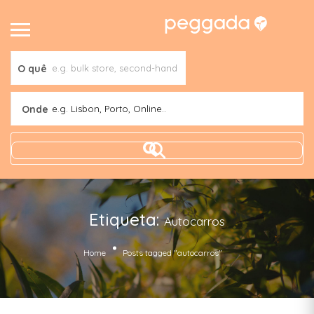
O quê
Onde
e.g. Lisbon, Porto, Online..
Etiqueta:
Autocarros
Home
Posts tagged "autocarros"