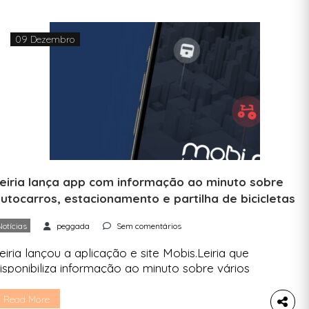
09 Dezembro
eiria lança app com informação ao minuto sobre
utocarros, estacionamento e partilha de bicicletas
Notícias
peggada
Sem comentários
eiria lançou a aplicação e site Mobis.Leiria que
isponibiliza informação ao minuto sobre vários
etores da mobilidade na cidade, desde o
stacionamento, os autocarros ou informações
Read More