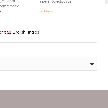
, editadas
a pena! Objectivos de
 com tempo e
A
Ler Mais »
 em:
English
(
Inglês
)