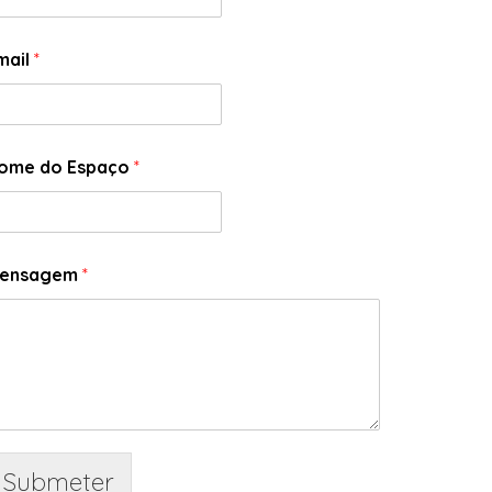
mail
*
ome do Espaço
*
ensagem
*
Submeter