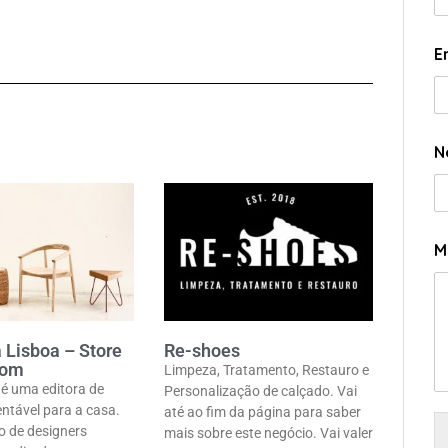
E
N
M
 Lisboa – Store
Re-shoes
oom
Limpeza, Tratamento, Restauro e
 é uma editora de
Personalização de calçado. Vai
entável para a casa.
até ao fim da página para saber
o de designers
mais sobre este negócio. Vai valer