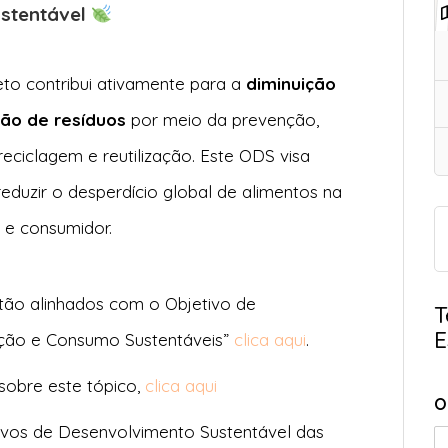
ustentável
eto contribui ativamente para a
diminuição
ão de resíduos
por meio da prevenção,
reciclagem e reutilização. Este ODS visa
duzir o desperdício global de alimentos na
 e consumidor.
tão alinhados com o Objetivo de
T
E
ução e Consumo Sustentáveis”
clica aqui
.
 sobre este tópico,
clica aqui
O
ivos de Desenvolvimento Sustentável das