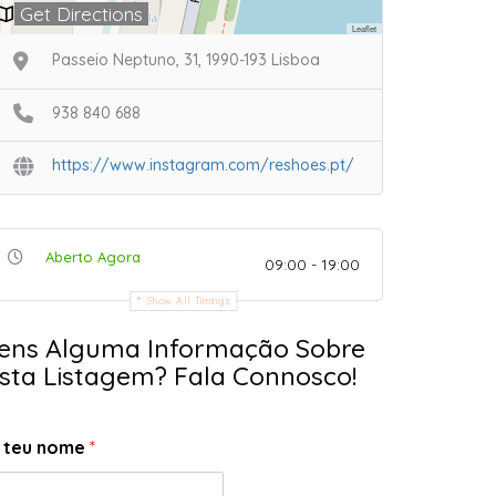
Get Directions
Leaflet
Passeio Neptuno, 31, 1990-193 Lisboa
938 840 688
https://www.instagram.com/reshoes.pt/
Aberto Agora
09:00 - 19:00
Show All Timings
ens Alguma Informação Sobre
sta Listagem? Fala Connosco!
 teu nome
*