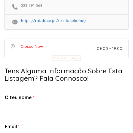
223 791 064
https://raizdoce.pt/raizdocehome/
Closed Now
09:00 - 19:00
Show All Timings
Tens Alguma Informação Sobre Esta
Listagem? Fala Connosco!
O teu nome
*
Email
*