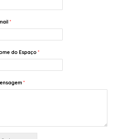
mail
*
ome do Espaço
*
ensagem
*