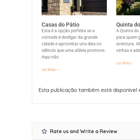
Casas do Pátio
Quinta d
Esta é a opção perfeita se a
A Quinta do 
vontade é desligar da grande
para quem g
cidade e aproveitar uns dias no
aventura. Al
silêncio que uma aldeia promove.
vinhas e ad
Aqui não
Ler Mais »
Ler Mais »
Esta publicação também está disponível
Rate us and Write a Review