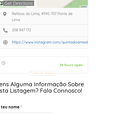
Get Directions
Leaflet
Refóios do Lima, 4990-707 Ponte de
Lima
258 947 172
https://www.instagram.com/quintadoameal/
24 hours open
Show All Timings
ens Alguma Informação Sobre
sta Listagem? Fala Connosco!
 teu nome
*