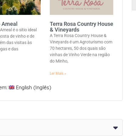
o Ameal
Terra Rosa Country House
& Vineyards
Ameal é o sítio ideal
A Terra Rosa Country House &
osta de vinho e de
Vineyards é um Agroturismo com
ém das visitas às
70 hectares, 50 dos quais são
egas e das
vinhas de Vinho Verde na região
do Minho,
Ler Mais »
 em:
English
(
Inglês
)