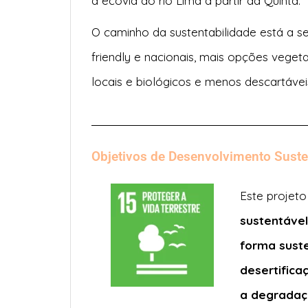
a ecovia do rio Lima a partir da Quinta.
O caminho da sustentabilidade está a s
friendly e nacionais, mais opções vege
locais e biológicos e menos descartávei
Objetivos de Desenvolvimento Suste
Este projet
sustentável
forma suste
desertifica
a degradaç