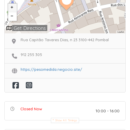
Get Directions
Leaflet
Rua Capitão Tavares Dias, n 23 3100-442 Pombal
912 255 305
https://pesomedida.negocio.site/
Closed Now
10:00 - 16:00
Show All Timings