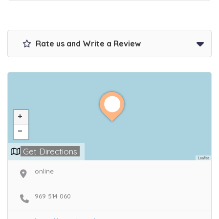
Rate us and Write a Review
Get Directions
Leaflet
online
969 514 060